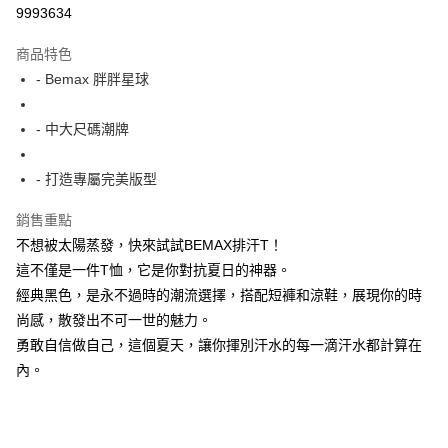
超商取貨付款
9993634
LINE Pay
商品特色
Apple Pay
- Bemax 胖胖星球
街口支付
- 中大尺碼潮牌
悠遊付
- 打造專屬完美版型
AFTEE先享後付
相關說明
銷售重點
【關於「AFTEE先享後付」】
不想被太陽蒸發，快來試試BEMAX排汗T！
ATM付款
AFTEE先享後付是「在收到商品之後才付款」的支付方式。 讓您購物簡單
便利好安心！
這不僅是一件T恤，它是你對抗夏日的神器。
１．簡單：不需註冊會員、不需綁卡、不需儲值。
經典黑色，是永不過時的潮流選擇，搭配短褲和涼鞋，展現你的時
運送方式
２．便利：只要手機號碼，簡訊認證，即可結帳。
尚感，散發出不可一世的魅力。
３．安心：先確認商品／服務後，再付款。
全家付款取貨
勇敢自信做自己，這個夏天，讓你揮別汗水的每一滴汗水都計算在
每筆NT$150
【「AFTEE先享後付」結帳流程】
內。
１．於結帳方式選擇「AFTEE先享後付」後，將跳轉至「AFTEE先享後付」
7-11付款取貨
結帳頁面，進行簡訊認證並確認金額後，即可完成結帳。
２．訂單成立數日內，您將收到繳費通知簡訊。
每筆NT$80，滿NT$1,200(含以上)免運費
３．收到繳費通知簡訊後14天內，點擊此簡訊中的連結，可透過四大超商／