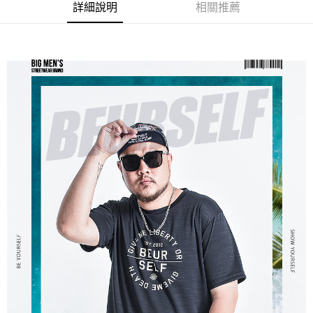
ATM／網路銀行／等多元方式進行付款，方視為交易完成。
宅配
詳細說明
相關推薦
※ 請注意：結帳手續完成當下不需立刻繳費，但若您需要取消訂單，請聯絡
每筆NT$80，滿NT$1,200(含以上)免運費
購買商品的店家。未經商家同意取消之訂單仍視為有效，需透過AFTEE先享
後付繳納相關費用。
※ 交易是否成功請以「AFTEE先享後付 」之結帳頁面顯示為準，若有關於
是否繳費成功／繳費後需取消欲退款等相關疑問，請聯繫「AFTEE先享後付
客戶支援中心」
https://netprotections.freshdesk.com/support/home
【注意事項】
１．透過由恩沛科技股份有限公司提供之「AFTEE先享後付」服務完成之交
易，需依本服務之必要範圍內提供個人資料，並將交易相關給付款項請求債
權轉讓予恩沛科技股份有限公司。
２．關於個人資料處理事宜，請瀏覽以下網址：
https://aftee.tw/terms/#terms3
３．未成年的使用者請事先徵得法定代理人或監護人之同意方可使用
「AFTEE先享後付」，若未經同意申辦者引起之損失，本公司不負相關責
任。
４．使用「AFTEE先享後付」時，將依據個別帳號之用戶狀況，依本公司即
時審查核予不同之上限額度；若仍有額度不足之情形，本公司將視審查結果
請求用戶進行身份認證。
５．嚴禁一人註冊多個帳號或使用他人資訊註冊。若發現惡意使用之情形，
恩沛科技股份有限公司將有權停止該用戶之使用額度並採取法律行動。