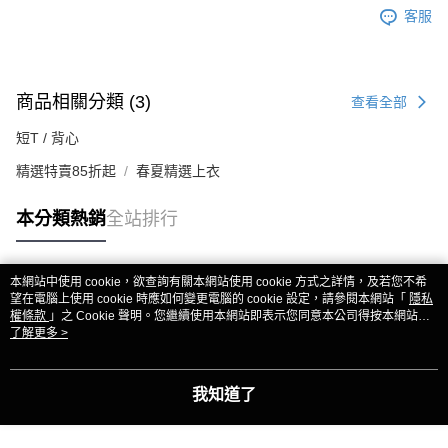
客服
商品相關分類 (3)
查看全部
短T / 背心
精選特賣85折起
春夏精選上衣
本分類熱銷
全站排行
本網站中使用 cookie，欲查詢有關本網站使用 cookie 方式之詳情，及若您不希
熱門標籤
望在電腦上使用 cookie 時應如何變更電腦的 cookie 設定，請參閱本網站「
隱私
權條款
」之 Cookie 聲明。您繼續使用本網站即表示您同意本公司得按本網站使
用條款之 Cookie 聲明使用 cookie。
了解更多 >
我知道了