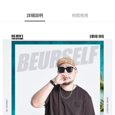
ATM／網路銀行／等多元方式進行付款，方視為交易完成。
宅配
※ 請注意：結帳手續完成當下不需立刻繳費，但若您需要取消訂單，請聯絡
每筆NT$80，滿NT$1,200(含以上)免運費
購買商品的店家。未經商家同意取消之訂單仍視為有效，需透過AFTEE先享
後付繳納相關費用。
詳細說明
相關推薦
※ 交易是否成功請以「AFTEE先享後付 」之結帳頁面顯示為準，若有關於
是否繳費成功／繳費後需取消欲退款等相關疑問，請聯繫「AFTEE先享後付
客戶支援中心」
https://netprotections.freshdesk.com/support/home
【注意事項】
１．透過由恩沛科技股份有限公司提供之「AFTEE先享後付」服務完成之交
易，需依本服務之必要範圍內提供個人資料，並將交易相關給付款項請求債
權轉讓予恩沛科技股份有限公司。
２．關於個人資料處理事宜，請瀏覽以下網址：
https://aftee.tw/terms/#terms3
３．未成年的使用者請事先徵得法定代理人或監護人之同意方可使用
「AFTEE先享後付」，若未經同意申辦者引起之損失，本公司不負相關責
任。
４．使用「AFTEE先享後付」時，將依據個別帳號之用戶狀況，依本公司即
時審查核予不同之上限額度；若仍有額度不足之情形，本公司將視審查結果
請求用戶進行身份認證。
５．嚴禁一人註冊多個帳號或使用他人資訊註冊。若發現惡意使用之情形，
恩沛科技股份有限公司將有權停止該用戶之使用額度並採取法律行動。