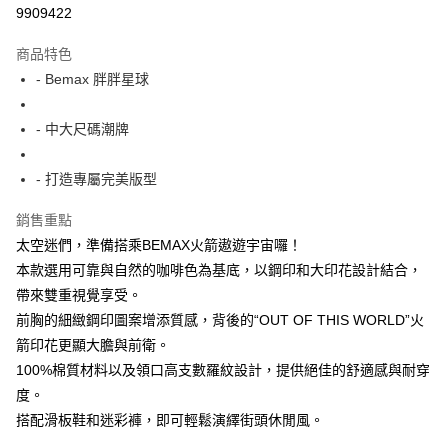
超商取貨付款
9909422
LINE Pay
商品特色
Apple Pay
- Bemax 胖胖星球
街口支付
- 中大尺碼潮牌
悠遊付
- 打造專屬完美版型
AFTEE先享後付
相關說明
銷售重點
【關於「AFTEE先享後付」】
太空迷們，準備搭乘BEMAX火箭遨遊宇宙囉！
ATM付款
AFTEE先享後付是「在收到商品之後才付款」的支付方式。 讓您購物簡單
便利好安心！
本款選用可靠與自然的咖啡色為基底，以鋼印和大印花設計結合，
１．簡單：不需註冊會員、不需綁卡、不需儲值。
帶來雙重視覺享受。
運送方式
２．便利：只要手機號碼，簡訊認證，即可結帳。
前胸的細緻鋼印圖案增添質感，背後的“OUT OF THIS WORLD”火
３．安心：先確認商品／服務後，再付款。
全家付款取貨
箭印花更顯大膽與前衛。
每筆NT$150
【「AFTEE先享後付」結帳流程】
100%棉質材料以及領口高支數羅紋設計，提供絕佳的舒適感與耐穿
１．於結帳方式選擇「AFTEE先享後付」後，將跳轉至「AFTEE先享後付」
7-11付款取貨
度。
結帳頁面，進行簡訊認證並確認金額後，即可完成結帳。
２．訂單成立數日內，您將收到繳費通知簡訊。
每筆NT$80，滿NT$1,200(含以上)免運費
搭配滑板鞋和迷彩褲，即可輕鬆演繹街頭休閒風。
３．收到繳費通知簡訊後14天內，點擊此簡訊中的連結，可透過四大超商／