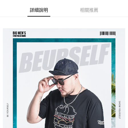
ATM／網路銀行／等多元方式進行付款，方視為交易完成。
宅配
※ 請注意：結帳手續完成當下不需立刻繳費，但若您需要取消訂單，請聯絡
詳細說明
相關推薦
每筆NT$80，滿NT$1,200(含以上)免運費
購買商品的店家。未經商家同意取消之訂單仍視為有效，需透過AFTEE先享
後付繳納相關費用。
※ 交易是否成功請以「AFTEE先享後付 」之結帳頁面顯示為準，若有關於
是否繳費成功／繳費後需取消欲退款等相關疑問，請聯繫「AFTEE先享後付
客戶支援中心」
https://netprotections.freshdesk.com/support/home
【注意事項】
１．透過由恩沛科技股份有限公司提供之「AFTEE先享後付」服務完成之交
易，需依本服務之必要範圍內提供個人資料，並將交易相關給付款項請求債
權轉讓予恩沛科技股份有限公司。
２．關於個人資料處理事宜，請瀏覽以下網址：
https://aftee.tw/terms/#terms3
３．未成年的使用者請事先徵得法定代理人或監護人之同意方可使用
「AFTEE先享後付」，若未經同意申辦者引起之損失，本公司不負相關責
任。
４．使用「AFTEE先享後付」時，將依據個別帳號之用戶狀況，依本公司即
時審查核予不同之上限額度；若仍有額度不足之情形，本公司將視審查結果
請求用戶進行身份認證。
５．嚴禁一人註冊多個帳號或使用他人資訊註冊。若發現惡意使用之情形，
恩沛科技股份有限公司將有權停止該用戶之使用額度並採取法律行動。