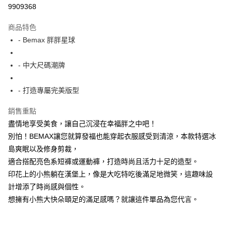
超商取貨付款
9909368
LINE Pay
商品特色
Apple Pay
- Bemax 胖胖星球
街口支付
- 中大尺碼潮牌
悠遊付
- 打造專屬完美版型
AFTEE先享後付
相關說明
銷售重點
【關於「AFTEE先享後付」】
盡情地享受美食，讓自己沉浸在幸福胖之中吧！
ATM付款
AFTEE先享後付是「在收到商品之後才付款」的支付方式。 讓您購物簡單
便利好安心！
別怕！BEMAX讓您就算發福也能穿起衣服感受到清涼，本款特選冰
１．簡單：不需註冊會員、不需綁卡、不需儲值。
島爽眠以及修身剪裁，
運送方式
２．便利：只要手機號碼，簡訊認證，即可結帳。
適合搭配亮色系短褲或運動褲，打造時尚且活力十足的造型。
３．安心：先確認商品／服務後，再付款。
全家付款取貨
印花上的小熊躺在漢堡上，像是大吃特吃後滿足地微笑，這趣味設
每筆NT$150
【「AFTEE先享後付」結帳流程】
計增添了時尚感與個性。
１．於結帳方式選擇「AFTEE先享後付」後，將跳轉至「AFTEE先享後付」
7-11付款取貨
想擁有小熊大快朵頤足的滿足感嗎？就讓這件單品為您代言。
結帳頁面，進行簡訊認證並確認金額後，即可完成結帳。
２．訂單成立數日內，您將收到繳費通知簡訊。
每筆NT$80，滿NT$1,200(含以上)免運費
３．收到繳費通知簡訊後14天內，點擊此簡訊中的連結，可透過四大超商／