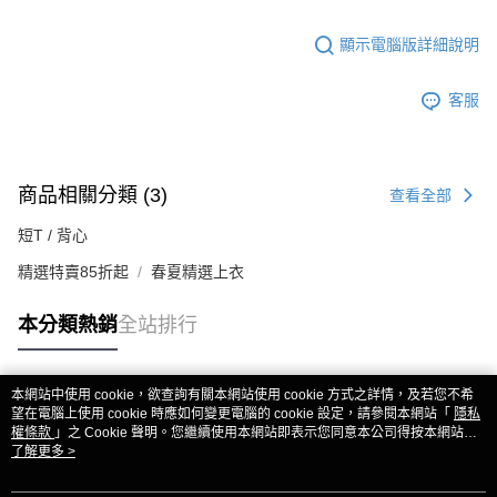
顯示電腦版詳細說明
客服
商品相關分類 (3)
查看全部
短T / 背心
精選特賣85折起
春夏精選上衣
本分類熱銷
全站排行
本網站中使用 cookie，欲查詢有關本網站使用 cookie 方式之詳情，及若您不希
熱門標籤
望在電腦上使用 cookie 時應如何變更電腦的 cookie 設定，請參閱本網站「
隱私
權條款
」之 Cookie 聲明。您繼續使用本網站即表示您同意本公司得按本網站使
用條款之 Cookie 聲明使用 cookie。
了解更多 >