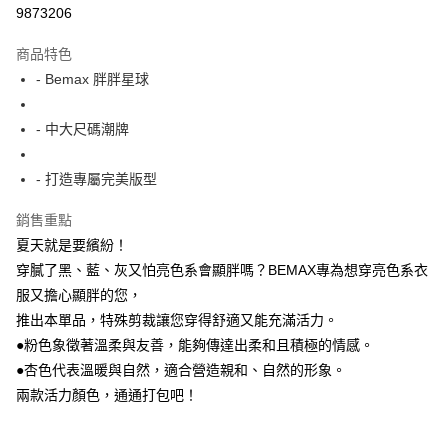
超商取貨付款
9873206
LINE Pay
商品特色
Apple Pay
- Bemax 胖胖星球
街口支付
- 中大尺碼潮牌
悠遊付
- 打造專屬完美版型
AFTEE先享後付
相關說明
銷售重點
【關於「AFTEE先享後付」】
夏天就是要繽紛！
ATM付款
AFTEE先享後付是「在收到商品之後才付款」的支付方式。 讓您購物簡單
便利好安心！
穿膩了黑、藍、灰又怕亮色系會顯胖嗎？BEMAX專為想穿亮色系衣
１．簡單：不需註冊會員、不需綁卡、不需儲值。
服又擔心顯胖的您，
運送方式
２．便利：只要手機號碼，簡訊認證，即可結帳。
推出本單品，特殊剪裁讓您穿得舒適又能充滿活力。
３．安心：先確認商品／服務後，再付款。
全家付款取貨
●粉色象徵著溫柔與友善，能夠傳達出柔和且積極的情感。
每筆NT$150
【「AFTEE先享後付」結帳流程】
●杏色代表溫暖與自然，適合營造親和、自然的形象。
１．於結帳方式選擇「AFTEE先享後付」後，將跳轉至「AFTEE先享後付」
7-11付款取貨
兩款活力顏色，通通打包吧！
結帳頁面，進行簡訊認證並確認金額後，即可完成結帳。
２．訂單成立數日內，您將收到繳費通知簡訊。
每筆NT$80，滿NT$1,200(含以上)免運費
３．收到繳費通知簡訊後14天內，點擊此簡訊中的連結，可透過四大超商／