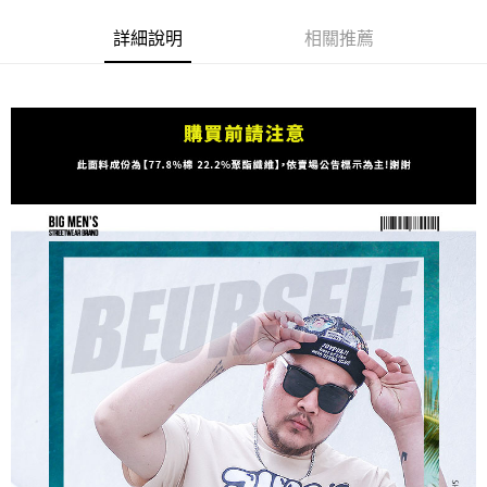
ATM／網路銀行／等多元方式進行付款，方視為交易完成。
宅配
※ 請注意：結帳手續完成當下不需立刻繳費，但若您需要取消訂單，請聯絡
詳細說明
相關推薦
每筆NT$80，滿NT$1,200(含以上)免運費
購買商品的店家。未經商家同意取消之訂單仍視為有效，需透過AFTEE先享
後付繳納相關費用。
※ 交易是否成功請以「AFTEE先享後付 」之結帳頁面顯示為準，若有關於
是否繳費成功／繳費後需取消欲退款等相關疑問，請聯繫「AFTEE先享後付
客戶支援中心」
https://netprotections.freshdesk.com/support/home
【注意事項】
１．透過由恩沛科技股份有限公司提供之「AFTEE先享後付」服務完成之交
易，需依本服務之必要範圍內提供個人資料，並將交易相關給付款項請求債
權轉讓予恩沛科技股份有限公司。
２．關於個人資料處理事宜，請瀏覽以下網址：
https://aftee.tw/terms/#terms3
３．未成年的使用者請事先徵得法定代理人或監護人之同意方可使用
「AFTEE先享後付」，若未經同意申辦者引起之損失，本公司不負相關責
任。
４．使用「AFTEE先享後付」時，將依據個別帳號之用戶狀況，依本公司即
時審查核予不同之上限額度；若仍有額度不足之情形，本公司將視審查結果
請求用戶進行身份認證。
５．嚴禁一人註冊多個帳號或使用他人資訊註冊。若發現惡意使用之情形，
恩沛科技股份有限公司將有權停止該用戶之使用額度並採取法律行動。