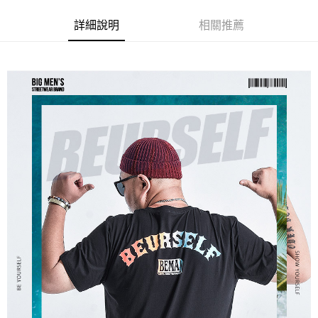
ATM／網路銀行／等多元方式進行付款，方視為交易完成。
宅配
※ 請注意：結帳手續完成當下不需立刻繳費，但若您需要取消訂單，請聯絡
詳細說明
相關推薦
每筆NT$80，滿NT$1,200(含以上)免運費
購買商品的店家。未經商家同意取消之訂單仍視為有效，需透過AFTEE先享
後付繳納相關費用。
※ 交易是否成功請以「AFTEE先享後付 」之結帳頁面顯示為準，若有關於
是否繳費成功／繳費後需取消欲退款等相關疑問，請聯繫「AFTEE先享後付
客戶支援中心」
https://netprotections.freshdesk.com/support/home
【注意事項】
１．透過由恩沛科技股份有限公司提供之「AFTEE先享後付」服務完成之交
易，需依本服務之必要範圍內提供個人資料，並將交易相關給付款項請求債
權轉讓予恩沛科技股份有限公司。
２．關於個人資料處理事宜，請瀏覽以下網址：
https://aftee.tw/terms/#terms3
３．未成年的使用者請事先徵得法定代理人或監護人之同意方可使用
「AFTEE先享後付」，若未經同意申辦者引起之損失，本公司不負相關責
任。
４．使用「AFTEE先享後付」時，將依據個別帳號之用戶狀況，依本公司即
時審查核予不同之上限額度；若仍有額度不足之情形，本公司將視審查結果
請求用戶進行身份認證。
５．嚴禁一人註冊多個帳號或使用他人資訊註冊。若發現惡意使用之情形，
恩沛科技股份有限公司將有權停止該用戶之使用額度並採取法律行動。