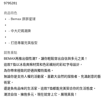
超商取貨付款
9795281
LINE Pay
商品特色
Apple Pay
- Bemax 胖胖星球
街口支付
- 中大尺碼潮牌
悠遊付
- 打造專屬完美版型
AFTEE先享後付
相關說明
銷售重點
【關於「AFTEE先享後付」】
BEMAX再推出個性潮T，讓你輕鬆穿出自信與多元之美！
ATM付款
AFTEE先享後付是「在收到商品之後才付款」的支付方式。 讓您購物簡單
便利好安心！
這款T恤以冰島爽棉材質和色彩繽紛的彩虹字母設計，
１．簡單：不需註冊會員、不需綁卡、不需儲值。
為你帶來極致的舒適與獨特風格。
運送方式
２．便利：只要手機號碼，簡訊認證，即可結帳。
無論你是支持人權的活動家、喜歡大自然的探險者、充滿創意的藝
３．安心：先確認商品／服務後，再付款。
全家付款取貨
術家，
每筆NT$150
【「AFTEE先享後付」結帳流程】
還是負有品味的生活家，這款T恤都能完美契合你的生活態度。
１．於結帳方式選擇「AFTEE先享後付」後，將跳轉至「AFTEE先享後付」
7-11付款取貨
潮流自信、擁抱多元，現在就穿上它，展現真我！
結帳頁面，進行簡訊認證並確認金額後，即可完成結帳。
２．訂單成立數日內，您將收到繳費通知簡訊。
每筆NT$80，滿NT$1,200(含以上)免運費
３．收到繳費通知簡訊後14天內，點擊此簡訊中的連結，可透過四大超商／