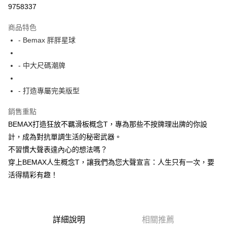
超商取貨付款
9758337
LINE Pay
商品特色
Apple Pay
- Bemax 胖胖星球
街口支付
- 中大尺碼潮牌
悠遊付
- 打造專屬完美版型
AFTEE先享後付
相關說明
銷售重點
【關於「AFTEE先享後付」】
BEMAX打造狂放不羈滑板概念T，專為那些不按牌理出牌的你設
ATM付款
AFTEE先享後付是「在收到商品之後才付款」的支付方式。 讓您購物簡單
便利好安心！
計，成為對抗單調生活的秘密武器。
１．簡單：不需註冊會員、不需綁卡、不需儲值。
不習慣大聲表達內心的想法嗎？
運送方式
２．便利：只要手機號碼，簡訊認證，即可結帳。
穿上BEMAX人生概念T，讓我們為您大聲宣言：人生只有一次，要
３．安心：先確認商品／服務後，再付款。
全家付款取貨
活得精彩有趣！
每筆NT$150
【「AFTEE先享後付」結帳流程】
１．於結帳方式選擇「AFTEE先享後付」後，將跳轉至「AFTEE先享後付」
7-11付款取貨
結帳頁面，進行簡訊認證並確認金額後，即可完成結帳。
２．訂單成立數日內，您將收到繳費通知簡訊。
每筆NT$80，滿NT$1,200(含以上)免運費
３．收到繳費通知簡訊後14天內，點擊此簡訊中的連結，可透過四大超商／
詳細說明
相關推薦