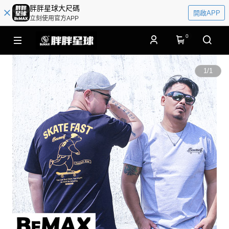
胖胖星球大尺碼
開啟APP
立刻使用官方APP
0
1
/
1