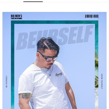
ATM／網路銀行／等多元方式進行付款，方視為交易完成。
宅配
※ 請注意：結帳手續完成當下不需立刻繳費，但若您需要取消訂單，請聯絡
每筆NT$80，滿NT$1,200(含以上)免運費
購買商品的店家。未經商家同意取消之訂單仍視為有效，需透過AFTEE先享
後付繳納相關費用。
※ 交易是否成功請以「AFTEE先享後付 」之結帳頁面顯示為準，若有關於
是否繳費成功／繳費後需取消欲退款等相關疑問，請聯繫「AFTEE先享後付
客戶支援中心」
https://netprotections.freshdesk.com/support/home
【注意事項】
１．透過由恩沛科技股份有限公司提供之「AFTEE先享後付」服務完成之交
易，需依本服務之必要範圍內提供個人資料，並將交易相關給付款項請求債
權轉讓予恩沛科技股份有限公司。
２．關於個人資料處理事宜，請瀏覽以下網址：
https://aftee.tw/terms/#terms3
３．未成年的使用者請事先徵得法定代理人或監護人之同意方可使用
「AFTEE先享後付」，若未經同意申辦者引起之損失，本公司不負相關責
任。
４．使用「AFTEE先享後付」時，將依據個別帳號之用戶狀況，依本公司即
時審查核予不同之上限額度；若仍有額度不足之情形，本公司將視審查結果
請求用戶進行身份認證。
５．嚴禁一人註冊多個帳號或使用他人資訊註冊。若發現惡意使用之情形，
恩沛科技股份有限公司將有權停止該用戶之使用額度並採取法律行動。