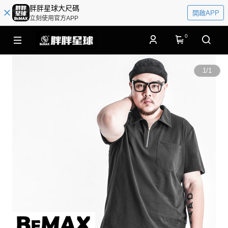
胖胖星球大尺碼
開啟APP
立刻使用官方APP
0
1
/
1