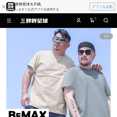
胖胖星球大尺碼
アプリを起動
いますぐ公式アプリを使用する
0
1
/
1