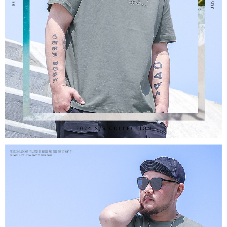
AFTEEの初回ご利用の際に、審査を通過すれば、最高額がNT$10,000にな
ります。支払い期限を過ぎた場合、その金額に基づいて年利20%の遅延滞
納金が加算されます。未成年の利用者は、事前に法定代理人または後見人
の同意を得ればAFTEEをご利用いただけます。
個人情報の処理、利用について疑問がある、または関連する法律の権利を
行使したい場合は、ネットプロテクションズ
cs_tw@netprotections.co.jp
にご連絡ください。上記に示した個人情報を、必要な購入注文書とあわせ
てAFTEEにご提供いただく、またはAFTEEにあなたの個人情報の収集、処
理、利用を許可することににご同意いただけない場合は、当サービスを選
択しないでください。