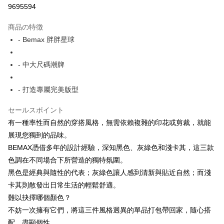
9695594
LINE Pay
商品の特徴
Apple Pay
- Bemax 胖胖星球
JKOPAY
- 中大尺碼潮牌
Easy Wallet
- 打造專屬完美版型
AFTEE代金後払い
説明
セールスポイント
一、 AFTEE代金後払いについて
ATM払い
有一種率性而自然的穿搭風格，無需依賴複雜的印花或剪裁，就能
1.お支払い方法でAFTEE代金後払いを選択すると、携帯電話認証ウィンド
ウが表示されます。
展現您獨到的品味。
2.SMSで認証してお支払い手続を進めてください。
配送方法
BEMAX憑借多年的設計經驗，深知黑色、灰綠色和淺卡其，這三款
3.注文するときのお支払いは不要です。商品はご指定の住所に配送されま
色調在不同場合下所營造的獨特氛圍。
す。
全家付款取貨
4.ご注文が完了すると、携帯に支払い通知のSMSが届きます。アプリ会員
黑色是經典與隨性的代表；灰綠色讓人感到清新與貼近自然；而淺
配送毎にNT$150
の場合は、AFTEE アプリプッシュ通知が届きます。
卡其則散發出日常生活的輕鬆舒適。
5.商品受け取り時のお支払いは不要です。商品を確かめてから、SMSまた
7-11付款取貨
はアプリの通知に従って、4大コンビニ、またはATM/オンラインバンキン
難以抉擇哪個顏色？
グでお支払いください。
配送毎にNT$80、NT$1,200以上で送料無料
不妨一次擁有它們，將這三件風格迥異的單品打包帶回家，隨心搭
配，盡顯個性。
代金納付期限は最短で 14 日以内ですので、ご注意ください。AFTEE アプ