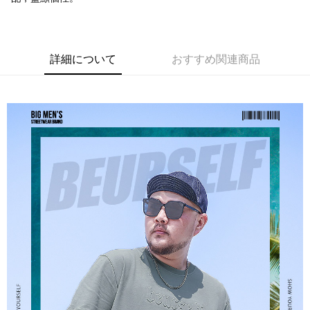
宅配
リをダウンロードして AFTEE 会員になるとお支払い期限を最長 45 日以内
配送毎にNT$80、NT$1,200以上で送料無料
まで延長できます。
お支払期限は、ショップが請求した期日と、AFTEEで延長できる日数をも
詳細について
おすすめ関連商品
とに計算されます。AFTEEで注文すると、商品を受け取るまで支払い期限
を延長できますが、商品を期限内に受け取れない場合があります（例：予
約商品や商品到着日が比較的遅い商品）。そのため、商品到着の有無に関
わらず、AFTEEで指定された期限内にお支払いください。
二、支払い限度額
1.初回 AFTEEを ご利用の際に、認証結果及び当社の審査の結果に基づ
き、限度額が設定されます。
2.決済金額は最低NT$20です。
3.現在、台湾の会員のみご利用いただけます。
三、利用規約「AFTEE代金後払い」（以下当サービスという）はネットプ
ロテクションズ（以下 AFTEE という）が提供し、AFTEEが代金を徴収し
ます。当サービスご利用の際に提供しなければならない個人情報（注文者
の氏名、電話番号、受取人の氏名、電話番号、受取人住所を含むがこれに
限らない）は、AFTEEに渡され当サービスで必要な範囲内で利用されま
す。AFTEEの個人情報の収集、処理、利用について、詳細はAFTEE公式ホ
ームページの『個人情報の収集、処理及び利用に関する声明』をご参照く
ださい（
https://aftee.tw/privacypolicy/
）。