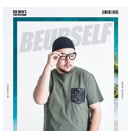
宅配
リをダウンロードして AFTEE 会員になるとお支払い期限を最長 45 日以内
配送毎にNT$80、NT$1,200以上で送料無料
まで延長できます。
お支払期限は、ショップが請求した期日と、AFTEEで延長できる日数をも
とに計算されます。AFTEEで注文すると、商品を受け取るまで支払い期限
を延長できますが、商品を期限内に受け取れない場合があります（例：予
約商品や商品到着日が比較的遅い商品）。そのため、商品到着の有無に関
わらず、AFTEEで指定された期限内にお支払いください。
二、支払い限度額
1.初回 AFTEEを ご利用の際に、認証結果及び当社の審査の結果に基づ
き、限度額が設定されます。
2.決済金額は最低NT$20です。
3.現在、台湾の会員のみご利用いただけます。
三、利用規約「AFTEE代金後払い」（以下当サービスという）はネットプ
ロテクションズ（以下 AFTEE という）が提供し、AFTEEが代金を徴収し
ます。当サービスご利用の際に提供しなければならない個人情報（注文者
の氏名、電話番号、受取人の氏名、電話番号、受取人住所を含むがこれに
限らない）は、AFTEEに渡され当サービスで必要な範囲内で利用されま
す。AFTEEの個人情報の収集、処理、利用について、詳細はAFTEE公式ホ
ームページの『個人情報の収集、処理及び利用に関する声明』をご参照く
ださい（
https://aftee.tw/privacypolicy/
）。