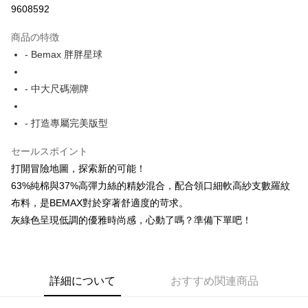
9608592
LINE Pay
商品の特徴
Apple Pay
- Bemax 胖胖星球
JKOPAY
- 中大尺碼潮牌
Easy Wallet
- 打造專屬完美版型
AFTEE代金後払い
説明
セールスポイント
一、 AFTEE代金後払いについて
ATM払い
打開冒險地圖，探索新的可能！
1.お支払い方法でAFTEE代金後払いを選択すると、携帯電話認証ウィンド
ウが表示されます。
63%純棉與37%高彈力絲的精妙混合，配合領口細軟高紗支數羅紋
2.SMSで認証してお支払い手続を進めてください。
配送方法
布料，是BEMAX對於穿著舒適度的苛求。
3.注文するときのお支払いは不要です。商品はご指定の住所に配送されま
灰綠色呈現低調的優雅時尚感，心動了嗎？準備下單吧！
す。
全家付款取貨
4.ご注文が完了すると、携帯に支払い通知のSMSが届きます。アプリ会員
配送毎にNT$150
の場合は、AFTEE アプリプッシュ通知が届きます。
5.商品受け取り時のお支払いは不要です。商品を確かめてから、SMSまた
7-11付款取貨
はアプリの通知に従って、4大コンビニ、またはATM/オンラインバンキン
詳細について
おすすめ関連商品
グでお支払いください。
配送毎にNT$80、NT$1,200以上で送料無料
代金納付期限は最短で 14 日以内ですので、ご注意ください。AFTEE アプ