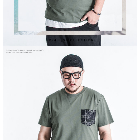
AFTEEの初回ご利用の際に、審査を通過すれば、最高額がNT$10,000にな
ります。支払い期限を過ぎた場合、その金額に基づいて年利20%の遅延滞
納金が加算されます。未成年の利用者は、事前に法定代理人または後見人
の同意を得ればAFTEEをご利用いただけます。
個人情報の処理、利用について疑問がある、または関連する法律の権利を
行使したい場合は、ネットプロテクションズ
cs_tw@netprotections.co.jp
にご連絡ください。上記に示した個人情報を、必要な購入注文書とあわせ
てAFTEEにご提供いただく、またはAFTEEにあなたの個人情報の収集、処
理、利用を許可することににご同意いただけない場合は、当サービスを選
択しないでください。