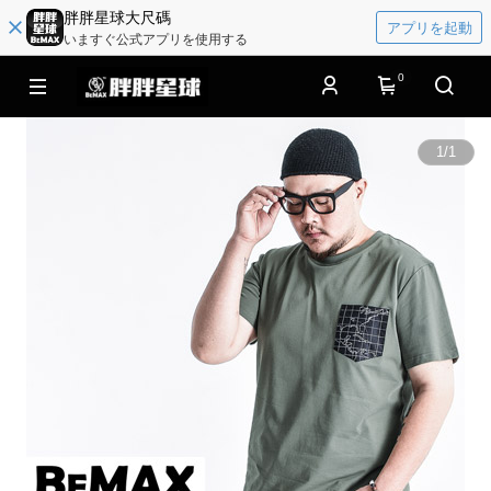
胖胖星球大尺碼
アプリを起動
いますぐ公式アプリを使用する
0
1
/
1