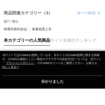
商品関連カテゴリー（3）
[すべて表示]
短T / 背心
精選特賣85折起
春夏精選上衣
本カテゴリーの人気商品
サイト全体のランキング
当サイトではCookieを使用しています。当サイトのCookie使用に関する詳細
人気タグ
や、Cookieを無効にしたい場合のブラウザでの設定方法については、当サイト
「
プライバシーポリシー
」のCookieポリシーをご参照ください。お客さま
が、当サイトを引き続き使用される場合、当社がサイト利用規約のCookieポリ
詳しく見る >
シーに基づいてCookieを使用することに同意したものとみなします。
分かりました