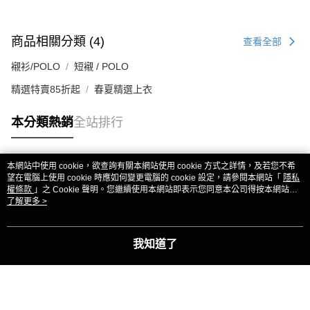
商品相關分類 (4)
查看全部
襯衫/POLO
短襯 / POLO
精選特賣85折起
春夏精選上衣
本分類熱銷
全站排行
本網站中使用 cookie，欲查詢有關本網站使用 cookie 方式之詳情，及若您不希
熱門標籤
望在電腦上使用 cookie 時應如何變更電腦的 cookie 設定，請參閱本網站「
隱私
權條款
」之 Cookie 聲明。您繼續使用本網站即表示您同意本公司得按本網站使
用條款之 Cookie 聲明使用 cookie。
了解更多 >
我知道了