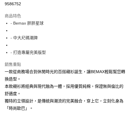
超商取貨付款
9586752
LINE Pay
商品特色
Apple Pay
- Bemax 胖胖星球
街口支付
- 中大尺碼潮牌
悠遊付
- 打造專屬完美版型
AFTEE先享後付
相關說明
銷售重點
【關於「AFTEE先享後付」】
一款從商務場合到休閒時光的百搭襯衫誕生，讓BEMAX輕鬆幫您轉
ATM付款
AFTEE先享後付是「在收到商品之後才付款」的支付方式。 讓您購物簡單
便利好安心！
換造型。
１．簡單：不需註冊會員、不需綁卡、不需儲值。
本款襯衫將經典與現代融為一體，採用優質純棉，保證無與倫比的
運送方式
２．便利：只要手機號碼，簡訊認證，即可結帳。
舒適度。
３．安心：先確認商品／服務後，再付款。
全家付款取貨
獨特的立領設計，是傳統與潮流的完美融合，穿上它，立刻化身為
每筆NT$150
【「AFTEE先享後付」結帳流程】
「時尚歐巴」。
１．於結帳方式選擇「AFTEE先享後付」後，將跳轉至「AFTEE先享後付」
7-11付款取貨
結帳頁面，進行簡訊認證並確認金額後，即可完成結帳。
２．訂單成立數日內，您將收到繳費通知簡訊。
每筆NT$80，滿NT$1,200(含以上)免運費
３．收到繳費通知簡訊後14天內，點擊此簡訊中的連結，可透過四大超商／