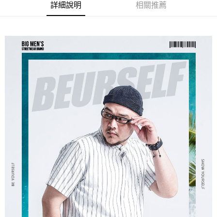
ATM／網路銀行／等多元方式進行付款，方視為交易完成。
宅配
詳細說明
相關推薦
※ 請注意：結帳手續完成當下不需立刻繳費，但若您需要取消訂單，請聯絡
每筆NT$80，滿NT$1,200(含以上)免運費
購買商品的店家。未經商家同意取消之訂單仍視為有效，需透過AFTEE先享
後付繳納相關費用。
※ 交易是否成功請以「AFTEE先享後付 」之結帳頁面顯示為準，若有關於
是否繳費成功／繳費後需取消欲退款等相關疑問，請聯繫「AFTEE先享後付
客戶支援中心」
https://netprotections.freshdesk.com/support/home
【注意事項】
１．透過由恩沛科技股份有限公司提供之「AFTEE先享後付」服務完成之交
易，需依本服務之必要範圍內提供個人資料，並將交易相關給付款項請求債
權轉讓予恩沛科技股份有限公司。
２．關於個人資料處理事宜，請瀏覽以下網址：
https://aftee.tw/terms/#terms3
３．未成年的使用者請事先徵得法定代理人或監護人之同意方可使用
「AFTEE先享後付」，若未經同意申辦者引起之損失，本公司不負相關責
任。
４．使用「AFTEE先享後付」時，將依據個別帳號之用戶狀況，依本公司即
時審查核予不同之上限額度；若仍有額度不足之情形，本公司將視審查結果
請求用戶進行身份認證。
５．嚴禁一人註冊多個帳號或使用他人資訊註冊。若發現惡意使用之情形，
恩沛科技股份有限公司將有權停止該用戶之使用額度並採取法律行動。