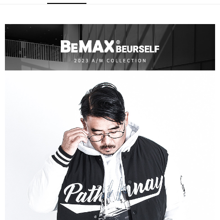
ATM／網路銀行／等多元方式進行付款，方視為交易完成。
宅配
※ 請注意：結帳手續完成當下不需立刻繳費，但若您需要取消訂單，請聯絡
每筆NT$80，滿NT$1,200(含以上)免運費
購買商品的店家。未經商家同意取消之訂單仍視為有效，需透過AFTEE先享
後付繳納相關費用。
※ 交易是否成功請以「AFTEE先享後付 」之結帳頁面顯示為準，若有關於
是否繳費成功／繳費後需取消欲退款等相關疑問，請聯繫「AFTEE先享後付
客戶支援中心」
https://netprotections.freshdesk.com/support/home
【注意事項】
１．透過由恩沛科技股份有限公司提供之「AFTEE先享後付」服務完成之交
易，需依本服務之必要範圍內提供個人資料，並將交易相關給付款項請求債
權轉讓予恩沛科技股份有限公司。
２．關於個人資料處理事宜，請瀏覽以下網址：
https://aftee.tw/terms/#terms3
３．未成年的使用者請事先徵得法定代理人或監護人之同意方可使用
「AFTEE先享後付」，若未經同意申辦者引起之損失，本公司不負相關責
任。
４．使用「AFTEE先享後付」時，將依據個別帳號之用戶狀況，依本公司即
時審查核予不同之上限額度；若仍有額度不足之情形，本公司將視審查結果
請求用戶進行身份認證。
５．嚴禁一人註冊多個帳號或使用他人資訊註冊。若發現惡意使用之情形，
恩沛科技股份有限公司將有權停止該用戶之使用額度並採取法律行動。