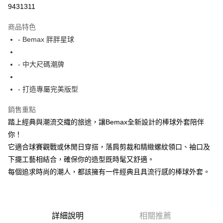
超商取貨付款
9431311
LINE Pay
商品特色
Apple Pay
- Bemax 胖胖星球
街口支付
- 中大尺碼潮牌
悠遊付
- 打造專屬完美版型
AFTEE先享後付
相關說明
銷售重點
【關於「AFTEE先享後付」】
踏上經典與潮流交織的旅途，讓Bemax全新設計的棒球外套陪伴
ATM付款
AFTEE先享後付是「在收到商品之後才付款」的支付方式。 讓您購物簡單
便利好安心！
你！
１．簡單：不需註冊會員、不需綁卡、不需儲值。
它適合球賽觀戰或休閒日穿搭，落肩剪裁和精緻螺紋領口、袖口及
運送方式
２．便利：只要手機號碼，簡訊認證，即可結帳。
下擺工藝相結合，確保你的造型既時髦又舒適。
３．安心：先確認商品／服務後，再付款。
全家付款取貨
每個追求時尚的潮人，都該擁有一件經典且具流行感的棒球外套。
每筆NT$150
【「AFTEE先享後付」結帳流程】
１．於結帳方式選擇「AFTEE先享後付」後，將跳轉至「AFTEE先享後付」
7-11付款取貨
結帳頁面，進行簡訊認證並確認金額後，即可完成結帳。
２．訂單成立數日內，您將收到繳費通知簡訊。
每筆NT$80，滿NT$1,200(含以上)免運費
３．收到繳費通知簡訊後14天內，點擊此簡訊中的連結，可透過四大超商／
詳細說明
相關推薦