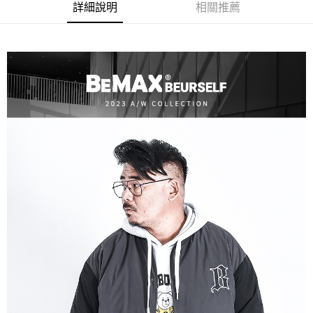
ATM／網路銀行／等多元方式進行付款，方視為交易完成。
宅配
詳細說明
相關推薦
※ 請注意：結帳手續完成當下不需立刻繳費，但若您需要取消訂單，請聯絡
每筆NT$80，滿NT$1,200(含以上)免運費
購買商品的店家。未經商家同意取消之訂單仍視為有效，需透過AFTEE先享
後付繳納相關費用。
※ 交易是否成功請以「AFTEE先享後付 」之結帳頁面顯示為準，若有關於
是否繳費成功／繳費後需取消欲退款等相關疑問，請聯繫「AFTEE先享後付
客戶支援中心」
https://netprotections.freshdesk.com/support/home
【注意事項】
１．透過由恩沛科技股份有限公司提供之「AFTEE先享後付」服務完成之交
易，需依本服務之必要範圍內提供個人資料，並將交易相關給付款項請求債
權轉讓予恩沛科技股份有限公司。
２．關於個人資料處理事宜，請瀏覽以下網址：
https://aftee.tw/terms/#terms3
３．未成年的使用者請事先徵得法定代理人或監護人之同意方可使用
「AFTEE先享後付」，若未經同意申辦者引起之損失，本公司不負相關責
任。
４．使用「AFTEE先享後付」時，將依據個別帳號之用戶狀況，依本公司即
時審查核予不同之上限額度；若仍有額度不足之情形，本公司將視審查結果
請求用戶進行身份認證。
５．嚴禁一人註冊多個帳號或使用他人資訊註冊。若發現惡意使用之情形，
恩沛科技股份有限公司將有權停止該用戶之使用額度並採取法律行動。