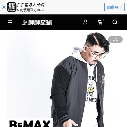
胖胖星球大尺碼
開啟APP
立刻使用官方APP
0
1
/
1