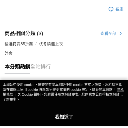
客服
商品相關分類 (3)
查看全部
精選特賣85折起
秋冬精選上衣
外套
本分類熱銷
全站排行
本網站中使用 cookie，欲查詢有關本網站使用 cookie 方式之詳情，及若您不希
熱門標籤
望在電腦上使用 cookie 時應如何變更電腦的 cookie 設定，請參閱本網站「
隱私
權條款
」之 Cookie 聲明。您繼續使用本網站即表示您同意本公司得按本網站使
用條款之 Cookie 聲明使用 cookie。
了解更多 >
我知道了