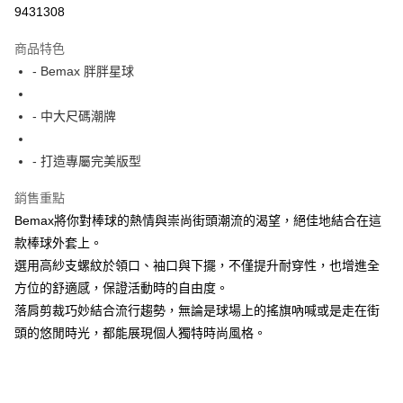
超商取貨付款
9431308
LINE Pay
商品特色
Apple Pay
- Bemax 胖胖星球
街口支付
- 中大尺碼潮牌
悠遊付
- 打造專屬完美版型
AFTEE先享後付
相關說明
銷售重點
【關於「AFTEE先享後付」】
Bemax將你對棒球的熱情與崇尚街頭潮流的渴望，絕佳地結合在這
ATM付款
AFTEE先享後付是「在收到商品之後才付款」的支付方式。 讓您購物簡單
便利好安心！
款棒球外套上。
１．簡單：不需註冊會員、不需綁卡、不需儲值。
選用高紗支螺紋於領口、袖口與下擺，不僅提升耐穿性，也增進全
運送方式
２．便利：只要手機號碼，簡訊認證，即可結帳。
方位的舒適感，保證活動時的自由度。
３．安心：先確認商品／服務後，再付款。
全家付款取貨
落肩剪裁巧妙結合流行趨勢，無論是球場上的搖旗吶喊或是走在街
每筆NT$150
【「AFTEE先享後付」結帳流程】
頭的悠閒時光，都能展現個人獨特時尚風格。
１．於結帳方式選擇「AFTEE先享後付」後，將跳轉至「AFTEE先享後付」
7-11付款取貨
結帳頁面，進行簡訊認證並確認金額後，即可完成結帳。
２．訂單成立數日內，您將收到繳費通知簡訊。
每筆NT$80，滿NT$1,200(含以上)免運費
３．收到繳費通知簡訊後14天內，點擊此簡訊中的連結，可透過四大超商／