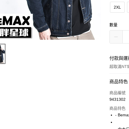
2XL
數量
付款與運
超取滿NT$
付款方式
商品特色
信用卡一
商品編號
9431302
超商取貨
商品特色
LINE Pay
- Bem
Apple Pay