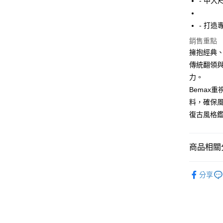
- 中大
街口支付
- 打
悠遊付
銷售重點
AFTEE先
擁抱經典
相關說明
傳統翻領
【關於「A
ATM付款
力。
AFTEE
便利好安
Bemax
１．簡單
料，確保
２．便利
運送方式
３．安心
復古風格
全家付款
【「AFT
每筆NT$1
１．於結帳
商品相關分
付」結帳
7-11付款
２．訂單
精選特賣8
３．收到繳
每筆NT$8
分享
／ATM／
外套
※ 請注意
宅配
絡購買商品
所有商品
先享後付
每筆NT$8
※ 交易是
是否繳費成