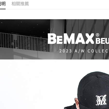
付客戶支
說明
相關推薦
【注意事
１．透過由
交易，需
求債權轉
２．關於
https://aft
３．未成
「AFTE
任。
４．使用「
即時審查
結果請求
５．嚴禁
形，恩沛
動。