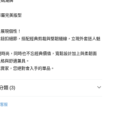
尺碼潮牌
造專屬完美版型
享後付
、展現個性！
與鈕扣細節，搭配經典剪裁與堅韌縫線，立現外套迷人魅
FTEE先享後付」】
先享後付是「在收到商品之後才付款」的支付方式。 讓您購物簡單
心！
重視時尚，同時也不忘經典價值，寬鬆設計加上與柔韌面
：不需註冊會員、不需綁卡、不需儲值。
風格與舒適兼具。
：只要手機號碼，簡訊認證，即可結帳。
：先確認商品／服務後，再付款。
鑑賞家，您絕對會入手的單品。
取貨
EE先享後付」結帳流程】
50
方式選擇「AFTEE先享後付」後，將跳轉至「AFTEE先享後
類 (3)
頁面，進行簡訊認證並確認金額後，即可完成結帳。
取貨
成立數日內，您將收到繳費通知簡訊。
5折起
秋冬精選上衣
費通知簡訊後14天內，點擊此簡訊中的連結，可透過四大超商
0，滿NT$1,200(含以上)免運費
客服
網路銀行／等多元方式進行付款，方視為交易完成。
：結帳手續完成當下不需立刻繳費，但若您需要取消訂單，請聯
的店家。未經商家同意取消之訂單仍視為有效，需透過AFTEE
繳納相關費用。
0，滿NT$1,200(含以上)免運費
否成功請以「AFTEE先享後付 」之結帳頁面顯示為準，若有關於
功／繳費後需取消欲退款等相關疑問，請聯繫「AFTEE先享後