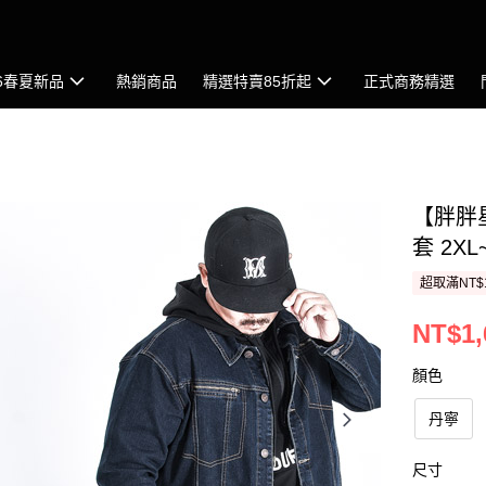
26春夏新品
熱銷商品
精選特賣85折起
正式商務精選
【胖胖
套 2X
超取滿NT$
NT$1,
顏色
丹寧
尺寸