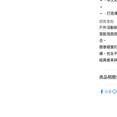
- 中大
街口支付
- 打
悠遊付
銷售重點
AFTEE先
戶外活動新
相關說明
寬鬆落肩
【關於「A
ATM付款
合。
AFTEE
便利好安
簡單樸實
１．簡單
褲，完全
２．便利
運送方式
３．安心
經典墨黑與
全家付款
【「AFT
每筆NT$1
１．於結帳
商品相關分
付」結帳
7-11付款
２．訂單
精選特賣8
３．收到繳
每筆NT$8
分享
／ATM／
長T / 帽T
※ 請注意
宅配
絡購買商品
所有商品
先享後付
每筆NT$8
※ 交易是
是否繳費成