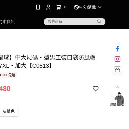
0
中文 (繁體)
門市資訊
星球】中大尺碼‧型男工裝口袋防風帽
L~7XL‧加大【C0513】
1,200免運
480
灰綠色