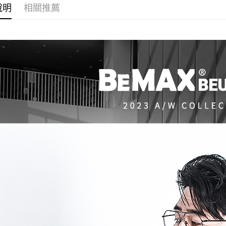
付客戶支
說明
相關推薦
【注意事
１．透過由
交易，需
求債權轉
２．關於
https://aft
３．未成
「AFTE
任。
４．使用「
即時審查
結果請求
５．嚴禁
形，恩沛
動。