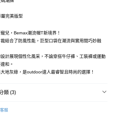
尺碼潮牌
造專屬完美版型
享後付
寵兒，Bemax潮流帽T新境界！
剪裁結合了防風性能，巨型口袋在潮流與實用間巧妙融
FTEE先享後付」】
先享後付是「在收到商品之後才付款」的支付方式。 讓您購物簡單
心！
的設計展現個性化風采，不論穿搭牛仔褲、工裝褲或運動
：不需註冊會員、不需綁卡、不需儲值。
不違和。
：只要手機號碼，簡訊認證，即可結帳。
：先確認商品／服務後，再付款。
大地灰綠，是outdoor達人最睿智且時尚的選擇！
取貨
EE先享後付」結帳流程】
50
方式選擇「AFTEE先享後付」後，將跳轉至「AFTEE先享後
類 (3)
頁面，進行簡訊認證並確認金額後，即可完成結帳。
取貨
成立數日內，您將收到繳費通知簡訊。
5折起
秋冬精選上衣
費通知簡訊後14天內，點擊此簡訊中的連結，可透過四大超商
0，滿NT$1,200(含以上)免運費
客服
網路銀行／等多元方式進行付款，方視為交易完成。
：結帳手續完成當下不需立刻繳費，但若您需要取消訂單，請聯
的店家。未經商家同意取消之訂單仍視為有效，需透過AFTEE
繳納相關費用。
0，滿NT$1,200(含以上)免運費
否成功請以「AFTEE先享後付 」之結帳頁面顯示為準，若有關於
功／繳費後需取消欲退款等相關疑問，請聯繫「AFTEE先享後