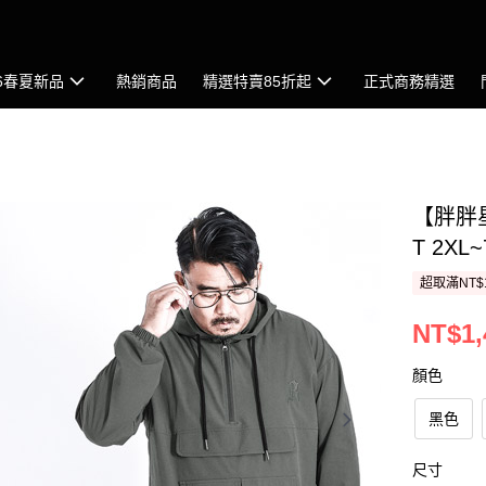
26春夏新品
熱銷商品
精選特賣85折起
正式商務精選
【胖胖
T 2X
超取滿NT$
NT$1,
顏色
黑色
尺寸