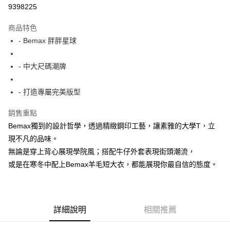
超商取貨付款
9398225
LINE Pay
商品特色
Apple Pay
- Bemax 胖胖星球
街口支付
- 中大尺碼潮牌
悠遊付
- 打造專屬完美版型
AFTEE先享後付
相關說明
銷售重點
【關於「AFTEE先享後付」】
Bemax獨到的設計哲學，透過精緻鋼印工藝，讓素雅的大學T，立
ATM付款
AFTEE先享後付是「在收到商品之後才付款」的支付方式。 讓您購物簡單
便利好安心！
現不凡的品味。
１．簡單：不需註冊會員、不需綁卡、不需儲值。
無論是穿上背心展現學院風；搭配牛仔外套表現街頭潮流，
運送方式
２．便利：只要手機號碼，簡訊認證，即可結帳。
或是在寒冬中配上Bemax羊毛短大衣，都能展現你最自信的態度。
３．安心：先確認商品／服務後，再付款。
全家付款取貨
每筆NT$150
【「AFTEE先享後付」結帳流程】
１．於結帳方式選擇「AFTEE先享後付」後，將跳轉至「AFTEE先享後付」
7-11付款取貨
結帳頁面，進行簡訊認證並確認金額後，即可完成結帳。
詳細說明
相關推薦
２．訂單成立數日內，您將收到繳費通知簡訊。
每筆NT$80，滿NT$1,200(含以上)免運費
３．收到繳費通知簡訊後14天內，點擊此簡訊中的連結，可透過四大超商／