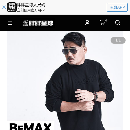
胖胖星球大尺碼
開啟APP
立刻使用官方APP
0
1
/
1