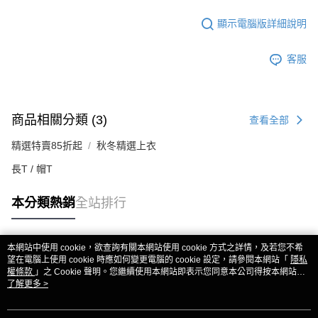
顯示電腦版詳細說明
客服
商品相關分類 (3)
查看全部
精選特賣85折起
秋冬精選上衣
長T / 帽T
本分類熱銷
全站排行
本網站中使用 cookie，欲查詢有關本網站使用 cookie 方式之詳情，及若您不希
熱門標籤
望在電腦上使用 cookie 時應如何變更電腦的 cookie 設定，請參閱本網站「
隱私
權條款
」之 Cookie 聲明。您繼續使用本網站即表示您同意本公司得按本網站使
用條款之 Cookie 聲明使用 cookie。
了解更多 >