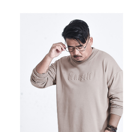
ATM／網路銀行／等多元方式進行付款，方視為交易完成。
宅配
※ 請注意：結帳手續完成當下不需立刻繳費，但若您需要取消訂單，請聯絡
每筆NT$80，滿NT$1,200(含以上)免運費
購買商品的店家。未經商家同意取消之訂單仍視為有效，需透過AFTEE先享
後付繳納相關費用。
※ 交易是否成功請以「AFTEE先享後付 」之結帳頁面顯示為準，若有關於
是否繳費成功／繳費後需取消欲退款等相關疑問，請聯繫「AFTEE先享後付
客戶支援中心」
https://netprotections.freshdesk.com/support/home
【注意事項】
１．透過由恩沛科技股份有限公司提供之「AFTEE先享後付」服務完成之交
易，需依本服務之必要範圍內提供個人資料，並將交易相關給付款項請求債
權轉讓予恩沛科技股份有限公司。
２．關於個人資料處理事宜，請瀏覽以下網址：
https://aftee.tw/terms/#terms3
３．未成年的使用者請事先徵得法定代理人或監護人之同意方可使用
「AFTEE先享後付」，若未經同意申辦者引起之損失，本公司不負相關責
任。
４．使用「AFTEE先享後付」時，將依據個別帳號之用戶狀況，依本公司即
時審查核予不同之上限額度；若仍有額度不足之情形，本公司將視審查結果
請求用戶進行身份認證。
５．嚴禁一人註冊多個帳號或使用他人資訊註冊。若發現惡意使用之情形，
恩沛科技股份有限公司將有權停止該用戶之使用額度並採取法律行動。