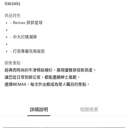
超商取貨付款
9363491
LINE Pay
商品特色
Apple Pay
- Bemax 胖胖星球
街口支付
- 中大尺碼潮牌
悠遊付
- 打造專屬完美版型
AFTEE先享後付
相關說明
銷售重點
【關於「AFTEE先享後付」】
經典而時尚的牛津條紋襯衫，展現優雅穿搭新高度。
ATM付款
AFTEE先享後付是「在收到商品之後才付款」的支付方式。 讓您購物簡單
便利好安心！
讓您從日常到辦公室，都能盡顯紳士風範。
１．簡單：不需註冊會員、不需綁卡、不需儲值。
選擇BEMAX，每次外出都成為眾人矚目的焦點。
運送方式
２．便利：只要手機號碼，簡訊認證，即可結帳。
３．安心：先確認商品／服務後，再付款。
全家付款取貨
每筆NT$150
【「AFTEE先享後付」結帳流程】
１．於結帳方式選擇「AFTEE先享後付」後，將跳轉至「AFTEE先享後付」
詳細說明
相關推薦
7-11付款取貨
結帳頁面，進行簡訊認證並確認金額後，即可完成結帳。
２．訂單成立數日內，您將收到繳費通知簡訊。
每筆NT$80，滿NT$1,200(含以上)免運費
３．收到繳費通知簡訊後14天內，點擊此簡訊中的連結，可透過四大超商／