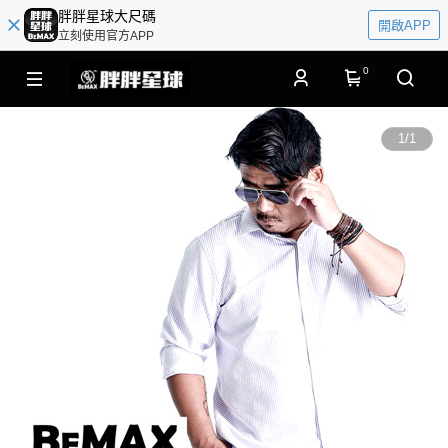
胖胖星球大尺碼
開啟APP
立刻使用官方APP
0
1
/
1