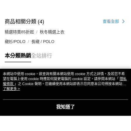
商品相關分類 (4)
查看全部
精選特賣85折起
秋冬精選上衣
襯衫/POLO
長襯 / POLO
本分類熱銷
全站排行
本網站中使用 cookie，欲查詢有關本網站使用 cookie 方式之詳情，及若您不希
熱門標籤
望在電腦上使用 cookie 時應如何變更電腦的 cookie 設定，請參閱本網站「
隱私
權條款
」之 Cookie 聲明。您繼續使用本網站即表示您同意本公司得按本網站使
用條款之 Cookie 聲明使用 cookie。
了解更多 >
我知道了