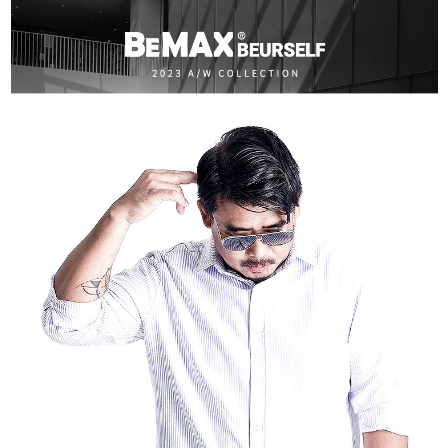
ATM／網路銀行／等多元方式進行付款，方視為交易完成。
宅配
※ 請注意：結帳手續完成當下不需立刻繳費，但若您需要取消訂單，請聯絡
每筆NT$80，滿NT$1,200(含以上)免運費
購買商品的店家。未經商家同意取消之訂單仍視為有效，需透過AFTEE先享
後付繳納相關費用。
※ 交易是否成功請以「AFTEE先享後付 」之結帳頁面顯示為準，若有關於
是否繳費成功／繳費後需取消欲退款等相關疑問，請聯繫「AFTEE先享後付
客戶支援中心」
https://netprotections.freshdesk.com/support/home
【注意事項】
１．透過由恩沛科技股份有限公司提供之「AFTEE先享後付」服務完成之交
易，需依本服務之必要範圍內提供個人資料，並將交易相關給付款項請求債
權轉讓予恩沛科技股份有限公司。
２．關於個人資料處理事宜，請瀏覽以下網址：
https://aftee.tw/terms/#terms3
３．未成年的使用者請事先徵得法定代理人或監護人之同意方可使用
「AFTEE先享後付」，若未經同意申辦者引起之損失，本公司不負相關責
任。
４．使用「AFTEE先享後付」時，將依據個別帳號之用戶狀況，依本公司即
時審查核予不同之上限額度；若仍有額度不足之情形，本公司將視審查結果
請求用戶進行身份認證。
５．嚴禁一人註冊多個帳號或使用他人資訊註冊。若發現惡意使用之情形，
恩沛科技股份有限公司將有權停止該用戶之使用額度並採取法律行動。