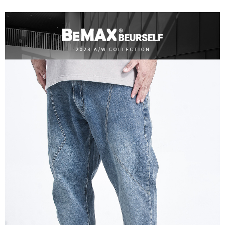
ATM／網路銀行／等多元方式進行付款，方視為交易完成。
宅配
※ 請注意：結帳手續完成當下不需立刻繳費，但若您需要取消訂單，請聯絡
每筆NT$80，滿NT$1,200(含以上)免運費
購買商品的店家。未經商家同意取消之訂單仍視為有效，需透過AFTEE先享
後付繳納相關費用。
※ 交易是否成功請以「AFTEE先享後付 」之結帳頁面顯示為準，若有關於
是否繳費成功／繳費後需取消欲退款等相關疑問，請聯繫「AFTEE先享後付
客戶支援中心」
https://netprotections.freshdesk.com/support/home
【注意事項】
１．透過由恩沛科技股份有限公司提供之「AFTEE先享後付」服務完成之交
易，需依本服務之必要範圍內提供個人資料，並將交易相關給付款項請求債
權轉讓予恩沛科技股份有限公司。
２．關於個人資料處理事宜，請瀏覽以下網址：
https://aftee.tw/terms/#terms3
３．未成年的使用者請事先徵得法定代理人或監護人之同意方可使用
「AFTEE先享後付」，若未經同意申辦者引起之損失，本公司不負相關責
任。
４．使用「AFTEE先享後付」時，將依據個別帳號之用戶狀況，依本公司即
時審查核予不同之上限額度；若仍有額度不足之情形，本公司將視審查結果
請求用戶進行身份認證。
５．嚴禁一人註冊多個帳號或使用他人資訊註冊。若發現惡意使用之情形，
恩沛科技股份有限公司將有權停止該用戶之使用額度並採取法律行動。