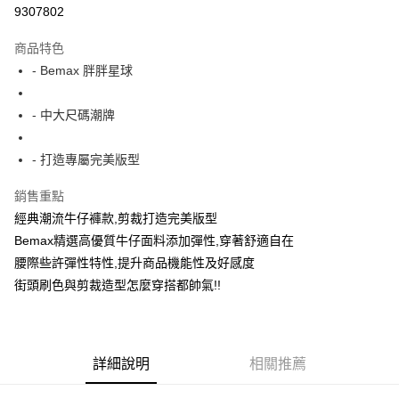
超商取貨付款
9307802
LINE Pay
商品特色
Apple Pay
- Bemax 胖胖星球
街口支付
- 中大尺碼潮牌
悠遊付
- 打造專屬完美版型
AFTEE先享後付
相關說明
銷售重點
【關於「AFTEE先享後付」】
經典潮流牛仔褲款,剪裁打造完美版型
ATM付款
AFTEE先享後付是「在收到商品之後才付款」的支付方式。 讓您購物簡單
便利好安心！
Bemax精選高優質牛仔面料添加彈性,穿著舒適自在
１．簡單：不需註冊會員、不需綁卡、不需儲值。
腰際些許彈性特性,提升商品機能性及好感度
運送方式
２．便利：只要手機號碼，簡訊認證，即可結帳。
街頭刷色與剪裁造型怎麼穿搭都帥氣!!
３．安心：先確認商品／服務後，再付款。
全家付款取貨
每筆NT$150
【「AFTEE先享後付」結帳流程】
１．於結帳方式選擇「AFTEE先享後付」後，將跳轉至「AFTEE先享後付」
7-11付款取貨
結帳頁面，進行簡訊認證並確認金額後，即可完成結帳。
詳細說明
相關推薦
２．訂單成立數日內，您將收到繳費通知簡訊。
每筆NT$80，滿NT$1,200(含以上)免運費
３．收到繳費通知簡訊後14天內，點擊此簡訊中的連結，可透過四大超商／