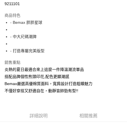
超商取貨付款
9211101
LINE Pay
商品特色
Apple Pay
- Bemax 胖胖星球
街口支付
- 中大尺碼潮牌
悠遊付
- 打造專屬完美版型
AFTEE先享後付
相關說明
銷售重點
【關於「AFTEE先享後付」】
炎熱的夏日最適合來上這麼一件降溫潮流單品
ATM付款
AFTEE先享後付是「在收到商品之後才付款」的支付方式。 讓您購物簡單
便利好安心！
搭配品牌個性熊頭印花,配色更顯潮感
１．簡單：不需註冊會員、不需綁卡、不需儲值。
Bemax嚴選高優棉質面料，寬肩設計打造粗曠魅力
運送方式
２．便利：只要手機號碼，簡訊認證，即可結帳。
不僅好穿搭又舒適自在，動靜皆帥勁有型!!
３．安心：先確認商品／服務後，再付款。
全家付款取貨
每筆NT$150
【「AFTEE先享後付」結帳流程】
１．於結帳方式選擇「AFTEE先享後付」後，將跳轉至「AFTEE先享後付」
7-11付款取貨
結帳頁面，進行簡訊認證並確認金額後，即可完成結帳。
詳細說明
相關推薦
２．訂單成立數日內，您將收到繳費通知簡訊。
每筆NT$80，滿NT$1,200(含以上)免運費
３．收到繳費通知簡訊後14天內，點擊此簡訊中的連結，可透過四大超商／