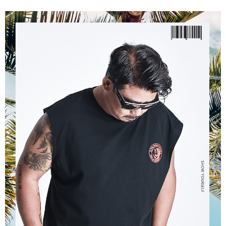
ATM／網路銀行／等多元方式進行付款，方視為交易完成。
宅配
※ 請注意：結帳手續完成當下不需立刻繳費，但若您需要取消訂單，請聯絡
每筆NT$80，滿NT$1,200(含以上)免運費
購買商品的店家。未經商家同意取消之訂單仍視為有效，需透過AFTEE先享
後付繳納相關費用。
※ 交易是否成功請以「AFTEE先享後付 」之結帳頁面顯示為準，若有關於
是否繳費成功／繳費後需取消欲退款等相關疑問，請聯繫「AFTEE先享後付
客戶支援中心」
https://netprotections.freshdesk.com/support/home
【注意事項】
１．透過由恩沛科技股份有限公司提供之「AFTEE先享後付」服務完成之交
易，需依本服務之必要範圍內提供個人資料，並將交易相關給付款項請求債
權轉讓予恩沛科技股份有限公司。
２．關於個人資料處理事宜，請瀏覽以下網址：
https://aftee.tw/terms/#terms3
３．未成年的使用者請事先徵得法定代理人或監護人之同意方可使用
「AFTEE先享後付」，若未經同意申辦者引起之損失，本公司不負相關責
任。
４．使用「AFTEE先享後付」時，將依據個別帳號之用戶狀況，依本公司即
時審查核予不同之上限額度；若仍有額度不足之情形，本公司將視審查結果
請求用戶進行身份認證。
５．嚴禁一人註冊多個帳號或使用他人資訊註冊。若發現惡意使用之情形，
恩沛科技股份有限公司將有權停止該用戶之使用額度並採取法律行動。