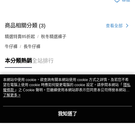
商品相關分類 (3)
查看全部
精選特賣85折起
秋冬精選褲子
牛仔褲
長牛仔褲
本分類熱銷
全站排行
本網站中使用 cookie，欲查詢有關本網站使用 cookie 方式之詳情，及若您不希
熱門標籤
望在電腦上使用 cookie 時應如何變更電腦的 cookie 設定，請參閱本網站「
隱私
權條款
」之 Cookie 聲明。您繼續使用本網站即表示您同意本公司得按本網站使
用條款之 Cookie 聲明使用 cookie。
了解更多 >
我知道了