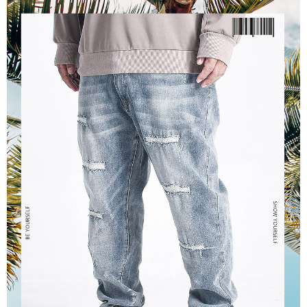
ATM／網路銀行／等多元方式進行付款，方視為交易完成。
宅配
※ 請注意：結帳手續完成當下不需立刻繳費，但若您需要取消訂單，請聯絡
每筆NT$80，滿NT$1,200(含以上)免運費
購買商品的店家。未經商家同意取消之訂單仍視為有效，需透過AFTEE先享
後付繳納相關費用。
※ 交易是否成功請以「AFTEE先享後付 」之結帳頁面顯示為準，若有關於
是否繳費成功／繳費後需取消欲退款等相關疑問，請聯繫「AFTEE先享後付
客戶支援中心」
https://netprotections.freshdesk.com/support/home
【注意事項】
１．透過由恩沛科技股份有限公司提供之「AFTEE先享後付」服務完成之交
易，需依本服務之必要範圍內提供個人資料，並將交易相關給付款項請求債
權轉讓予恩沛科技股份有限公司。
２．關於個人資料處理事宜，請瀏覽以下網址：
https://aftee.tw/terms/#terms3
３．未成年的使用者請事先徵得法定代理人或監護人之同意方可使用
「AFTEE先享後付」，若未經同意申辦者引起之損失，本公司不負相關責
任。
４．使用「AFTEE先享後付」時，將依據個別帳號之用戶狀況，依本公司即
時審查核予不同之上限額度；若仍有額度不足之情形，本公司將視審查結果
請求用戶進行身份認證。
５．嚴禁一人註冊多個帳號或使用他人資訊註冊。若發現惡意使用之情形，
恩沛科技股份有限公司將有權停止該用戶之使用額度並採取法律行動。