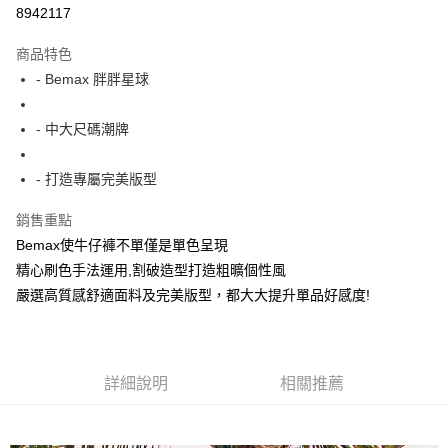
超商取貨付款
8942117
LINE Pay
商品特色
Apple Pay
- Bemax 胖胖星球
街口支付
- 中大尺碼潮牌
悠遊付
- 打造專屬完美版型
AFTEE先享後付
相關說明
銷售重點
【關於「AFTEE先享後付」】
Bemax使牛仔褲不單僅是單色呈現
ATM付款
AFTEE先享後付是「在收到商品之後才付款」的支付方式。 讓您購物簡單
便利好安心！
精心刷色手法運用,割破造型打造粗曠個性風
１．簡單：不需註冊會員、不需綁卡、不需儲值。
嚴選高質感舒適面料及完美版型，都大大提升單品好感度!
運送方式
２．便利：只要手機號碼，簡訊認證，即可結帳。
３．安心：先確認商品／服務後，再付款。
全家付款取貨
每筆NT$150
【「AFTEE先享後付」結帳流程】
１．於結帳方式選擇「AFTEE先享後付」後，將跳轉至「AFTEE先享後付」
詳細說明
相關推薦
7-11付款取貨
結帳頁面，進行簡訊認證並確認金額後，即可完成結帳。
２．訂單成立數日內，您將收到繳費通知簡訊。
每筆NT$80，滿NT$1,200(含以上)免運費
３．收到繳費通知簡訊後14天內，點擊此簡訊中的連結，可透過四大超商／