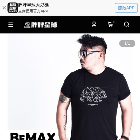
胖胖星球大尺碼
開啟APP
立刻使用官方APP
0
1
/
1