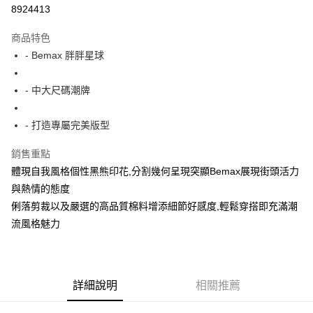
超商取貨付款
8924413
LINE Pay
商品特色
Apple Pay
- Bemax 胖胖星球
街口支付
- 中大尺碼潮牌
悠遊付
- 打造專屬完美版型
AFTEE先享後付
相關說明
銷售重點
【關於「AFTEE先享後付」】
體現自我風格個性黑熊印花,分割幾何呈現突顯Bemax展現街頭活力
ATM付款
AFTEE先享後付是「在收到商品之後才付款」的支付方式。 讓您購物簡單
便利好安心！
與熱情的態度
１．簡單：不需註冊會員、不需綁卡、不需儲值。
俐落剪裁以及嚴選的高品質棉料增添細節好感度,輕鬆穿搭即充滿潮
運送方式
２．便利：只要手機號碼，簡訊認證，即可結帳。
流風格魅力
３．安心：先確認商品／服務後，再付款。
全家付款取貨
每筆NT$150
【「AFTEE先享後付」結帳流程】
１．於結帳方式選擇「AFTEE先享後付」後，將跳轉至「AFTEE先享後付」
7-11付款取貨
結帳頁面，進行簡訊認證並確認金額後，即可完成結帳。
詳細說明
相關推薦
２．訂單成立數日內，您將收到繳費通知簡訊。
每筆NT$80，滿NT$1,200(含以上)免運費
３．收到繳費通知簡訊後14天內，點擊此簡訊中的連結，可透過四大超商／