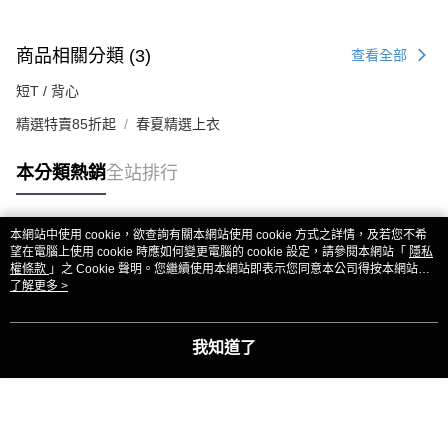
商品相關分類 (3)
查看全部
短T / 背心
精選特賣85折起
春夏精選上衣
本分類熱銷
全站排行
本網站中使用 cookie，欲查詢有關本網站使用 cookie 方式之詳情，及若您不希
熱門標籤
望在電腦上使用 cookie 時應如何變更電腦的 cookie 設定，請參閱本網站「
隱私
權條款
」之 Cookie 聲明。您繼續使用本網站即表示您同意本公司得按本網站使
用條款之 Cookie 聲明使用 cookie。
了解更多 >
我知道了