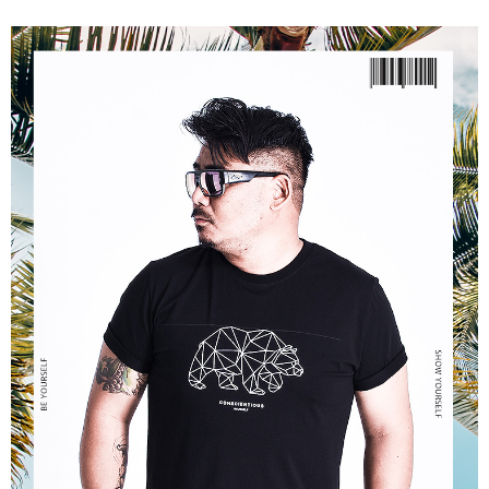
ATM／網路銀行／等多元方式進行付款，方視為交易完成。
宅配
※ 請注意：結帳手續完成當下不需立刻繳費，但若您需要取消訂單，請聯絡
每筆NT$80，滿NT$1,200(含以上)免運費
購買商品的店家。未經商家同意取消之訂單仍視為有效，需透過AFTEE先享
後付繳納相關費用。
※ 交易是否成功請以「AFTEE先享後付 」之結帳頁面顯示為準，若有關於
是否繳費成功／繳費後需取消欲退款等相關疑問，請聯繫「AFTEE先享後付
客戶支援中心」
https://netprotections.freshdesk.com/support/home
【注意事項】
１．透過由恩沛科技股份有限公司提供之「AFTEE先享後付」服務完成之交
易，需依本服務之必要範圍內提供個人資料，並將交易相關給付款項請求債
權轉讓予恩沛科技股份有限公司。
２．關於個人資料處理事宜，請瀏覽以下網址：
https://aftee.tw/terms/#terms3
３．未成年的使用者請事先徵得法定代理人或監護人之同意方可使用
「AFTEE先享後付」，若未經同意申辦者引起之損失，本公司不負相關責
任。
４．使用「AFTEE先享後付」時，將依據個別帳號之用戶狀況，依本公司即
時審查核予不同之上限額度；若仍有額度不足之情形，本公司將視審查結果
請求用戶進行身份認證。
５．嚴禁一人註冊多個帳號或使用他人資訊註冊。若發現惡意使用之情形，
恩沛科技股份有限公司將有權停止該用戶之使用額度並採取法律行動。