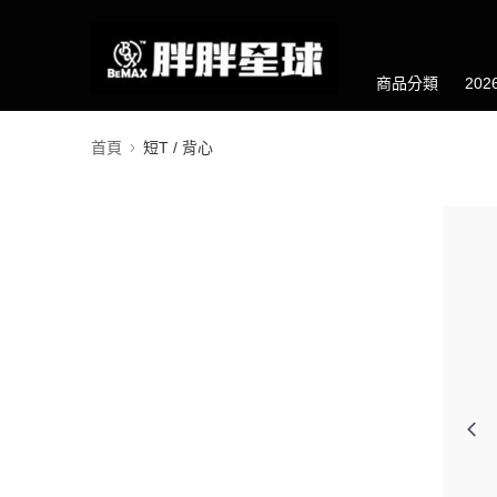
商品分類
20
首頁
短T / 背心