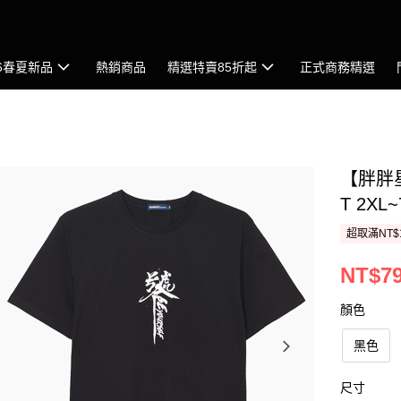
26春夏新品
熱銷商品
精選特賣85折起
正式商務精選
【胖胖
T 2X
超取滿NT$
NT$7
顏色
黑色
尺寸