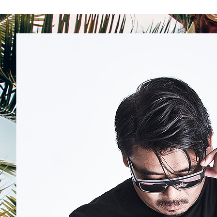
付客戶支
【注意事
１．透過由
交易，需
求債權轉
２．關於
https://aft
３．未成
「AFTE
任。
４．使用「
即時審查
結果請求
５．嚴禁
形，恩沛
動。