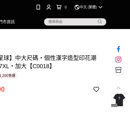
0
中文 (繁體)
門市資訊
星球】中大尺碼‧個性漢字造型印花潮
L~7XL‧加大【C0018】
1,200免運
90