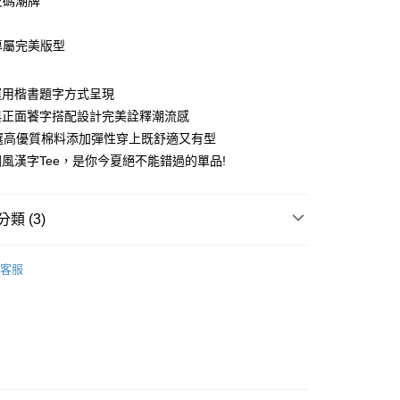
尺碼潮牌
造專屬完美版型
享後付
運用楷書題字方式呈現
與正面饕字搭配設計完美詮釋潮流感
FTEE先享後付」】
特選高優質棉料添加彈性穿上既舒適又有型
先享後付是「在收到商品之後才付款」的支付方式。 讓您購物簡單
心！
風漢字Tee，是你今夏絕不能錯過的單品!
：不需註冊會員、不需綁卡、不需儲值。
：只要手機號碼，簡訊認證，即可結帳。
：先確認商品／服務後，再付款。
類 (3)
取貨
EE先享後付」結帳流程】
50
方式選擇「AFTEE先享後付」後，將跳轉至「AFTEE先享後
頁面，進行簡訊認證並確認金額後，即可完成結帳。
客服
取貨
5折起
成立數日內，您將收到繳費通知簡訊。
春夏精選上衣
費通知簡訊後14天內，點擊此簡訊中的連結，可透過四大超商
0，滿NT$1,200(含以上)免運費
網路銀行／等多元方式進行付款，方視為交易完成。
：結帳手續完成當下不需立刻繳費，但若您需要取消訂單，請聯
的店家。未經商家同意取消之訂單仍視為有效，需透過AFTEE
繳納相關費用。
0，滿NT$1,200(含以上)免運費
否成功請以「AFTEE先享後付 」之結帳頁面顯示為準，若有關於
功／繳費後需取消欲退款等相關疑問，請聯繫「AFTEE先享後