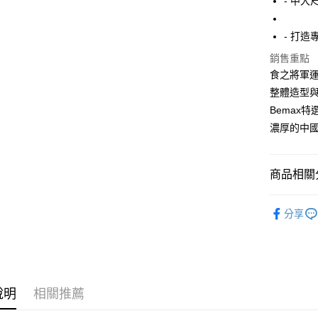
- 中大
街口支付
- 打
悠遊付
銷售重點
AFTEE先
食之將軍
相關說明
整體造型
【關於「A
ATM付款
Bemax
AFTEE
便利好安
濃厚的中國
１．簡單
２．便利
運送方式
３．安心
商品相關分
全家付款
【「AFT
每筆NT$1
１．於結帳
短T / 背心
付」結帳
分享
7-11付款
精選特賣8
２．訂單
３．收到繳
每筆NT$8
所有商品
／ATM／
※ 請注意
宅配
絡購買商品
先享後付
每筆NT$8
說明
相關推薦
※ 交易是
是否繳費成