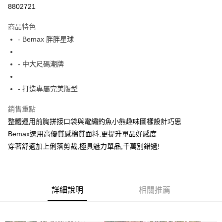
超商取貨付款
8802721
LINE Pay
商品特色
Apple Pay
- Bemax 胖胖星球
街口支付
- 中大尺碼潮牌
悠遊付
- 打造專屬完美版型
AFTEE先享後付
相關說明
銷售重點
【關於「AFTEE先享後付」】
整體運用前胸拼接口袋與電繡釣魚小熊趣味圖樣設計巧思
ATM付款
AFTEE先享後付是「在收到商品之後才付款」的支付方式。 讓您購物簡單
便利好安心！
Bemax選用高優質感棉質面料,更提升單品好感度
１．簡單：不需註冊會員、不需綁卡、不需儲值。
穿著舒適加上俐落剪裁,極具魅力單品,千萬別錯過!
運送方式
２．便利：只要手機號碼，簡訊認證，即可結帳。
３．安心：先確認商品／服務後，再付款。
全家付款取貨
每筆NT$150
【「AFTEE先享後付」結帳流程】
１．於結帳方式選擇「AFTEE先享後付」後，將跳轉至「AFTEE先享後付」
詳細說明
相關推薦
7-11付款取貨
結帳頁面，進行簡訊認證並確認金額後，即可完成結帳。
２．訂單成立數日內，您將收到繳費通知簡訊。
每筆NT$80，滿NT$1,200(含以上)免運費
３．收到繳費通知簡訊後14天內，點擊此簡訊中的連結，可透過四大超商／