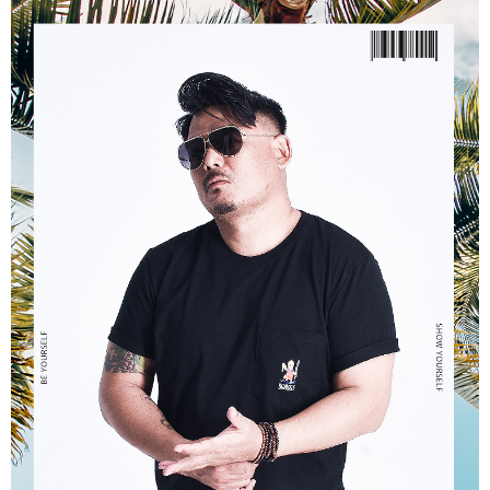
ATM／網路銀行／等多元方式進行付款，方視為交易完成。
宅配
※ 請注意：結帳手續完成當下不需立刻繳費，但若您需要取消訂單，請聯絡
每筆NT$80，滿NT$1,200(含以上)免運費
購買商品的店家。未經商家同意取消之訂單仍視為有效，需透過AFTEE先享
後付繳納相關費用。
※ 交易是否成功請以「AFTEE先享後付 」之結帳頁面顯示為準，若有關於
是否繳費成功／繳費後需取消欲退款等相關疑問，請聯繫「AFTEE先享後付
客戶支援中心」
https://netprotections.freshdesk.com/support/home
【注意事項】
１．透過由恩沛科技股份有限公司提供之「AFTEE先享後付」服務完成之交
易，需依本服務之必要範圍內提供個人資料，並將交易相關給付款項請求債
權轉讓予恩沛科技股份有限公司。
２．關於個人資料處理事宜，請瀏覽以下網址：
https://aftee.tw/terms/#terms3
３．未成年的使用者請事先徵得法定代理人或監護人之同意方可使用
「AFTEE先享後付」，若未經同意申辦者引起之損失，本公司不負相關責
任。
４．使用「AFTEE先享後付」時，將依據個別帳號之用戶狀況，依本公司即
時審查核予不同之上限額度；若仍有額度不足之情形，本公司將視審查結果
請求用戶進行身份認證。
５．嚴禁一人註冊多個帳號或使用他人資訊註冊。若發現惡意使用之情形，
恩沛科技股份有限公司將有權停止該用戶之使用額度並採取法律行動。