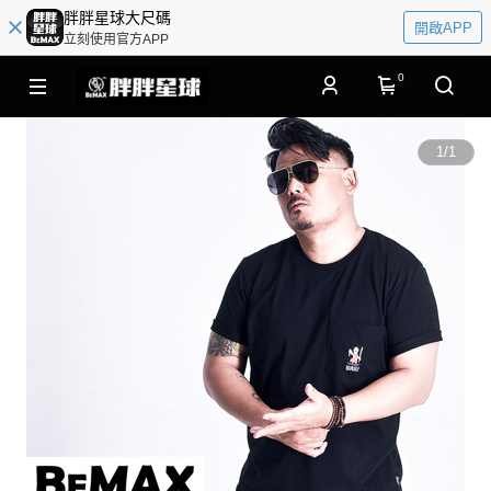
胖胖星球大尺碼
開啟APP
立刻使用官方APP
0
1
/
1