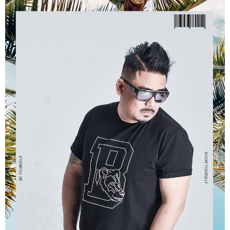
ATM／網路銀行／等多元方式進行付款，方視為交易完成。
宅配
※ 請注意：結帳手續完成當下不需立刻繳費，但若您需要取消訂單，請聯絡
每筆NT$80，滿NT$1,200(含以上)免運費
購買商品的店家。未經商家同意取消之訂單仍視為有效，需透過AFTEE先享
後付繳納相關費用。
※ 交易是否成功請以「AFTEE先享後付 」之結帳頁面顯示為準，若有關於
是否繳費成功／繳費後需取消欲退款等相關疑問，請聯繫「AFTEE先享後付
客戶支援中心」
https://netprotections.freshdesk.com/support/home
【注意事項】
１．透過由恩沛科技股份有限公司提供之「AFTEE先享後付」服務完成之交
易，需依本服務之必要範圍內提供個人資料，並將交易相關給付款項請求債
權轉讓予恩沛科技股份有限公司。
２．關於個人資料處理事宜，請瀏覽以下網址：
https://aftee.tw/terms/#terms3
３．未成年的使用者請事先徵得法定代理人或監護人之同意方可使用
「AFTEE先享後付」，若未經同意申辦者引起之損失，本公司不負相關責
任。
４．使用「AFTEE先享後付」時，將依據個別帳號之用戶狀況，依本公司即
時審查核予不同之上限額度；若仍有額度不足之情形，本公司將視審查結果
請求用戶進行身份認證。
５．嚴禁一人註冊多個帳號或使用他人資訊註冊。若發現惡意使用之情形，
恩沛科技股份有限公司將有權停止該用戶之使用額度並採取法律行動。