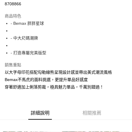
超商取貨付款
8708866
LINE Pay
商品特色
Apple Pay
- Bemax 胖胖星球
街口支付
- 中大尺碼潮牌
悠遊付
- 打造專屬完美版型
AFTEE先享後付
相關說明
銷售重點
【關於「AFTEE先享後付」】
以大字母印花搭配勾勒線熊呈現設計感並帶出美式潮流風格
ATM付款
AFTEE先享後付是「在收到商品之後才付款」的支付方式。 讓您購物簡單
便利好安心！
Bemax不馬虎的面料挑選，更提升單品好感度
１．簡單：不需註冊會員、不需綁卡、不需儲值。
穿著舒適加上俐落剪裁，極具魅力單品，千萬別錯過！
運送方式
２．便利：只要手機號碼，簡訊認證，即可結帳。
３．安心：先確認商品／服務後，再付款。
全家付款取貨
每筆NT$150
【「AFTEE先享後付」結帳流程】
１．於結帳方式選擇「AFTEE先享後付」後，將跳轉至「AFTEE先享後付」
詳細說明
相關推薦
7-11付款取貨
結帳頁面，進行簡訊認證並確認金額後，即可完成結帳。
２．訂單成立數日內，您將收到繳費通知簡訊。
每筆NT$80，滿NT$1,200(含以上)免運費
３．收到繳費通知簡訊後14天內，點擊此簡訊中的連結，可透過四大超商／