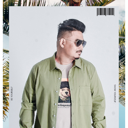
ATM／網路銀行／等多元方式進行付款，方視為交易完成。
宅配
※ 請注意：結帳手續完成當下不需立刻繳費，但若您需要取消訂單，請聯絡
每筆NT$80，滿NT$1,200(含以上)免運費
購買商品的店家。未經商家同意取消之訂單仍視為有效，需透過AFTEE先享
後付繳納相關費用。
※ 交易是否成功請以「AFTEE先享後付 」之結帳頁面顯示為準，若有關於
是否繳費成功／繳費後需取消欲退款等相關疑問，請聯繫「AFTEE先享後付
客戶支援中心」
https://netprotections.freshdesk.com/support/home
【注意事項】
１．透過由恩沛科技股份有限公司提供之「AFTEE先享後付」服務完成之交
易，需依本服務之必要範圍內提供個人資料，並將交易相關給付款項請求債
權轉讓予恩沛科技股份有限公司。
２．關於個人資料處理事宜，請瀏覽以下網址：
https://aftee.tw/terms/#terms3
３．未成年的使用者請事先徵得法定代理人或監護人之同意方可使用
「AFTEE先享後付」，若未經同意申辦者引起之損失，本公司不負相關責
任。
４．使用「AFTEE先享後付」時，將依據個別帳號之用戶狀況，依本公司即
時審查核予不同之上限額度；若仍有額度不足之情形，本公司將視審查結果
請求用戶進行身份認證。
５．嚴禁一人註冊多個帳號或使用他人資訊註冊。若發現惡意使用之情形，
恩沛科技股份有限公司將有權停止該用戶之使用額度並採取法律行動。