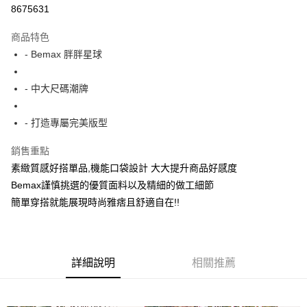
超商取貨付款
8675631
LINE Pay
商品特色
Apple Pay
- Bemax 胖胖星球
街口支付
- 中大尺碼潮牌
悠遊付
- 打造專屬完美版型
AFTEE先享後付
相關說明
銷售重點
【關於「AFTEE先享後付」】
素緻質感好搭單品,機能口袋設計 大大提升商品好感度
ATM付款
AFTEE先享後付是「在收到商品之後才付款」的支付方式。 讓您購物簡單
便利好安心！
Bemax謹慎挑選的優質面料以及精細的做工細節
１．簡單：不需註冊會員、不需綁卡、不需儲值。
簡單穿搭就能展現時尚雅痞且舒適自在!!
運送方式
２．便利：只要手機號碼，簡訊認證，即可結帳。
３．安心：先確認商品／服務後，再付款。
全家付款取貨
每筆NT$150
【「AFTEE先享後付」結帳流程】
１．於結帳方式選擇「AFTEE先享後付」後，將跳轉至「AFTEE先享後付」
詳細說明
相關推薦
7-11付款取貨
結帳頁面，進行簡訊認證並確認金額後，即可完成結帳。
２．訂單成立數日內，您將收到繳費通知簡訊。
每筆NT$80，滿NT$1,200(含以上)免運費
３．收到繳費通知簡訊後14天內，點擊此簡訊中的連結，可透過四大超商／