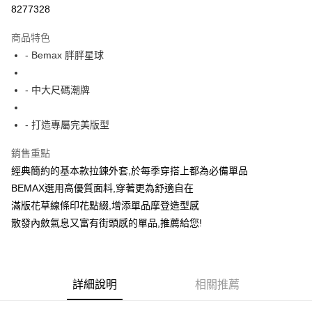
超商取貨付款
8277328
LINE Pay
商品特色
Apple Pay
- Bemax 胖胖星球
街口支付
- 中大尺碼潮牌
悠遊付
- 打造專屬完美版型
AFTEE先享後付
相關說明
銷售重點
【關於「AFTEE先享後付」】
經典簡約的基本款拉鍊外套,於每季穿搭上都為必備單品
ATM付款
AFTEE先享後付是「在收到商品之後才付款」的支付方式。 讓您購物簡單
便利好安心！
BEMAX選用高優質面料,穿著更為舒適自在
１．簡單：不需註冊會員、不需綁卡、不需儲值。
滿版花草線條印花點綴,增添單品摩登造型感
運送方式
２．便利：只要手機號碼，簡訊認證，即可結帳。
散發內斂氣息又富有街頭感的單品,推薦給您!
３．安心：先確認商品／服務後，再付款。
全家付款取貨
每筆NT$150
【「AFTEE先享後付」結帳流程】
１．於結帳方式選擇「AFTEE先享後付」後，將跳轉至「AFTEE先享後付」
7-11付款取貨
結帳頁面，進行簡訊認證並確認金額後，即可完成結帳。
詳細說明
相關推薦
２．訂單成立數日內，您將收到繳費通知簡訊。
每筆NT$80，滿NT$1,200(含以上)免運費
３．收到繳費通知簡訊後14天內，點擊此簡訊中的連結，可透過四大超商／