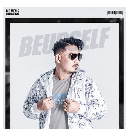
ATM／網路銀行／等多元方式進行付款，方視為交易完成。
宅配
※ 請注意：結帳手續完成當下不需立刻繳費，但若您需要取消訂單，請聯絡
每筆NT$80，滿NT$1,200(含以上)免運費
購買商品的店家。未經商家同意取消之訂單仍視為有效，需透過AFTEE先享
後付繳納相關費用。
※ 交易是否成功請以「AFTEE先享後付 」之結帳頁面顯示為準，若有關於
是否繳費成功／繳費後需取消欲退款等相關疑問，請聯繫「AFTEE先享後付
客戶支援中心」
https://netprotections.freshdesk.com/support/home
【注意事項】
１．透過由恩沛科技股份有限公司提供之「AFTEE先享後付」服務完成之交
易，需依本服務之必要範圍內提供個人資料，並將交易相關給付款項請求債
權轉讓予恩沛科技股份有限公司。
２．關於個人資料處理事宜，請瀏覽以下網址：
https://aftee.tw/terms/#terms3
３．未成年的使用者請事先徵得法定代理人或監護人之同意方可使用
「AFTEE先享後付」，若未經同意申辦者引起之損失，本公司不負相關責
任。
４．使用「AFTEE先享後付」時，將依據個別帳號之用戶狀況，依本公司即
時審查核予不同之上限額度；若仍有額度不足之情形，本公司將視審查結果
請求用戶進行身份認證。
５．嚴禁一人註冊多個帳號或使用他人資訊註冊。若發現惡意使用之情形，
恩沛科技股份有限公司將有權停止該用戶之使用額度並採取法律行動。