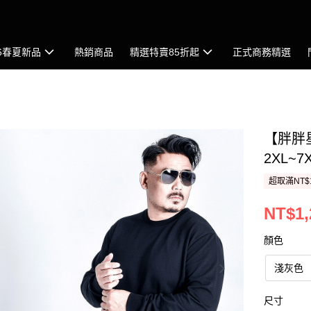
26春夏新品
熱銷商品
精選特賣85折起
正式商務精選
【胖胖
2XL~
超取滿NT$
NT$1,
顏色
淺灰色
尺寸