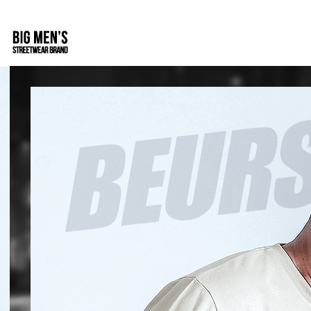
付客戶支
【注意事
１．透過由
交易，需
求債權轉
２．關於
https://aft
３．未成
「AFTE
任。
４．使用「
即時審查
結果請求
５．嚴禁
形，恩沛
動。