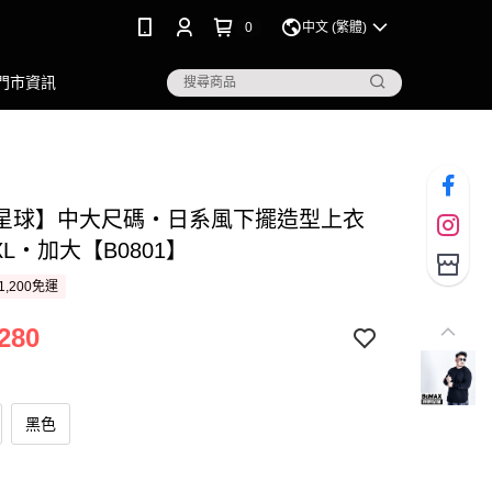
0
中文 (繁體)
門市資訊
星球】中大尺碼‧日系風下擺造型上衣
7XL‧加大【B0801】
1,200免運
280
黑色