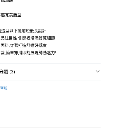
尺碼潮牌
造專屬完美版型
享後付
整體造型以下擺前短後長設計
品注目性 側開衩增添質感細節
FTEE先享後付」】
面料,穿著打造舒適好感度
先享後付是「在收到商品之後才付款」的支付方式。 讓您購物簡單
心！
裁,簡單穿搭即刻展現帥勁魅力!
：不需註冊會員、不需綁卡、不需儲值。
：只要手機號碼，簡訊認證，即可結帳。
：先確認商品／服務後，再付款。
類 (3)
取貨
EE先享後付」結帳流程】
50
方式選擇「AFTEE先享後付」後，將跳轉至「AFTEE先享後
5折起
秋冬精選上衣
頁面，進行簡訊認證並確認金額後，即可完成結帳。
客服
取貨
成立數日內，您將收到繳費通知簡訊。
費通知簡訊後14天內，點擊此簡訊中的連結，可透過四大超商
0，滿NT$1,200(含以上)免運費
網路銀行／等多元方式進行付款，方視為交易完成。
：結帳手續完成當下不需立刻繳費，但若您需要取消訂單，請聯
的店家。未經商家同意取消之訂單仍視為有效，需透過AFTEE
繳納相關費用。
0，滿NT$1,200(含以上)免運費
否成功請以「AFTEE先享後付 」之結帳頁面顯示為準，若有關於
功／繳費後需取消欲退款等相關疑問，請聯繫「AFTEE先享後