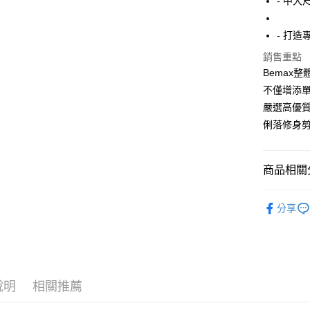
- 中大
街口支付
- 打
悠遊付
銷售重點
AFTEE先
Bemax
相關說明
不僅增添單
【關於「A
ATM付款
嚴選高優質
AFTEE
便利好安
俐落修身剪
１．簡單
２．便利
運送方式
３．安心
商品相關分
全家付款
【「AFT
每筆NT$1
１．於結帳
精選特賣8
付」結帳
分享
7-11付款
長T / 帽T
２．訂單
３．收到繳
每筆NT$8
所有商品
／ATM／
※ 請注意
宅配
絡購買商品
先享後付
每筆NT$8
說明
相關推薦
※ 交易是
是否繳費成