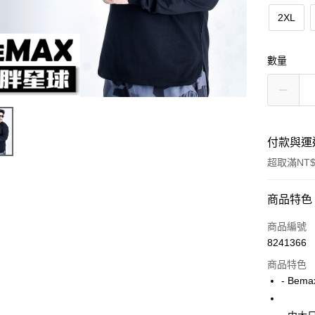
2XL
數量
付款與運
超取滿NT$
付款方式
商品特色
信用卡一
商品編號
8241366
超商取貨
商品特色
LINE Pay
- Bem
Apple Pay