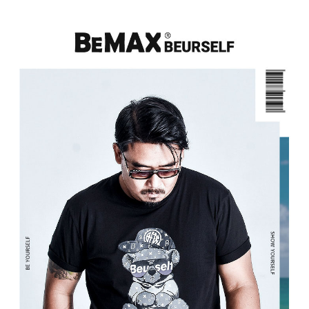
ATM／網路銀行／等多元方式進行付款，方視為交易完成。
宅配
※ 請注意：結帳手續完成當下不需立刻繳費，但若您需要取消訂單，請聯絡
每筆NT$80，滿NT$1,200(含以上)免運費
購買商品的店家。未經商家同意取消之訂單仍視為有效，需透過AFTEE先享
後付繳納相關費用。
※ 交易是否成功請以「AFTEE先享後付 」之結帳頁面顯示為準，若有關於
是否繳費成功／繳費後需取消欲退款等相關疑問，請聯繫「AFTEE先享後付
客戶支援中心」
https://netprotections.freshdesk.com/support/home
【注意事項】
１．透過由恩沛科技股份有限公司提供之「AFTEE先享後付」服務完成之交
易，需依本服務之必要範圍內提供個人資料，並將交易相關給付款項請求債
權轉讓予恩沛科技股份有限公司。
２．關於個人資料處理事宜，請瀏覽以下網址：
https://aftee.tw/terms/#terms3
３．未成年的使用者請事先徵得法定代理人或監護人之同意方可使用
「AFTEE先享後付」，若未經同意申辦者引起之損失，本公司不負相關責
任。
４．使用「AFTEE先享後付」時，將依據個別帳號之用戶狀況，依本公司即
時審查核予不同之上限額度；若仍有額度不足之情形，本公司將視審查結果
請求用戶進行身份認證。
５．嚴禁一人註冊多個帳號或使用他人資訊註冊。若發現惡意使用之情形，
恩沛科技股份有限公司將有權停止該用戶之使用額度並採取法律行動。