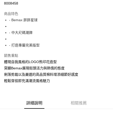
超商取貨付款
8008458
LINE Pay
商品特色
Apple Pay
- Bemax 胖胖星球
街口支付
- 中大尺碼潮牌
悠遊付
- 打造專屬完美版型
AFTEE先享後付
相關說明
銷售重點
【關於「AFTEE先享後付」】
體現自我風格的LOGO熊印花造型
ATM付款
AFTEE先享後付是「在收到商品之後才付款」的支付方式。 讓您購物簡單
便利好安心！
突顯Bemax展現街頭活力與熱情的態度
１．簡單：不需註冊會員、不需綁卡、不需儲值。
俐落剪裁以及嚴選的高品質棉料增添細節好感度
運送方式
２．便利：只要手機號碼，簡訊認證，即可結帳。
輕鬆穿搭即充滿潮流風格魅力
３．安心：先確認商品／服務後，再付款。
全家付款取貨
每筆NT$150
【「AFTEE先享後付」結帳流程】
１．於結帳方式選擇「AFTEE先享後付」後，將跳轉至「AFTEE先享後付」
7-11付款取貨
結帳頁面，進行簡訊認證並確認金額後，即可完成結帳。
詳細說明
相關推薦
２．訂單成立數日內，您將收到繳費通知簡訊。
每筆NT$80，滿NT$1,200(含以上)免運費
３．收到繳費通知簡訊後14天內，點擊此簡訊中的連結，可透過四大超商／