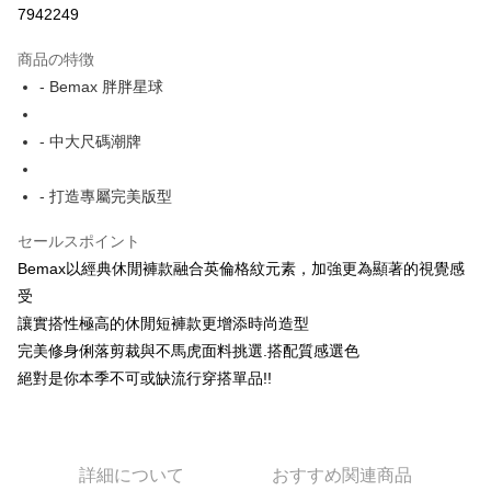
7942249
LINE Pay
商品の特徴
Apple Pay
- Bemax 胖胖星球
JKOPAY
- 中大尺碼潮牌
Easy Wallet
- 打造專屬完美版型
AFTEE代金後払い
説明
セールスポイント
一、 AFTEE代金後払いについて
ATM払い
Bemax以經典休閒褲款融合英倫格紋元素，加強更為顯著的視覺感
1.お支払い方法でAFTEE代金後払いを選択すると、携帯電話認証ウィンド
ウが表示されます。
受
2.SMSで認証してお支払い手続を進めてください。
配送方法
讓實搭性極高的休閒短褲款更增添時尚造型
3.注文するときのお支払いは不要です。商品はご指定の住所に配送されま
完美修身俐落剪裁與不馬虎面料挑選.搭配質感選色
す。
全家付款取貨
4.ご注文が完了すると、携帯に支払い通知のSMSが届きます。アプリ会員
絕對是你本季不可或缺流行穿搭單品!!
配送毎にNT$150
の場合は、AFTEE アプリプッシュ通知が届きます。
5.商品受け取り時のお支払いは不要です。商品を確かめてから、SMSまた
7-11付款取貨
はアプリの通知に従って、4大コンビニ、またはATM/オンラインバンキン
グでお支払いください。
配送毎にNT$80、NT$1,200以上で送料無料
詳細について
おすすめ関連商品
代金納付期限は最短で 14 日以内ですので、ご注意ください。AFTEE アプ