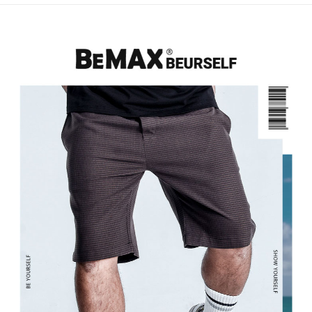
宅配
リをダウンロードして AFTEE 会員になるとお支払い期限を最長 45 日以内
配送毎にNT$80、NT$1,200以上で送料無料
まで延長できます。
お支払期限は、ショップが請求した期日と、AFTEEで延長できる日数をも
とに計算されます。AFTEEで注文すると、商品を受け取るまで支払い期限
を延長できますが、商品を期限内に受け取れない場合があります（例：予
約商品や商品到着日が比較的遅い商品）。そのため、商品到着の有無に関
わらず、AFTEEで指定された期限内にお支払いください。
二、支払い限度額
1.初回 AFTEEを ご利用の際に、認証結果及び当社の審査の結果に基づ
き、限度額が設定されます。
2.決済金額は最低NT$20です。
3.現在、台湾の会員のみご利用いただけます。
三、利用規約「AFTEE代金後払い」（以下当サービスという）はネットプ
ロテクションズ（以下 AFTEE という）が提供し、AFTEEが代金を徴収し
ます。当サービスご利用の際に提供しなければならない個人情報（注文者
の氏名、電話番号、受取人の氏名、電話番号、受取人住所を含むがこれに
限らない）は、AFTEEに渡され当サービスで必要な範囲内で利用されま
す。AFTEEの個人情報の収集、処理、利用について、詳細はAFTEE公式ホ
ームページの『個人情報の収集、処理及び利用に関する声明』をご参照く
ださい（
https://aftee.tw/privacypolicy/
）。