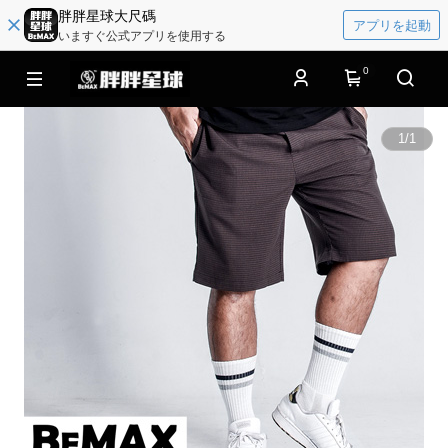
胖胖星球大尺碼
アプリを起動
いますぐ公式アプリを使用する
0
1
/
1