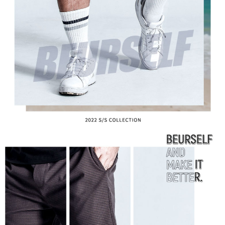
AFTEEの初回ご利用の際に、審査を通過すれば、最高額がNT$10,000にな
ります。支払い期限を過ぎた場合、その金額に基づいて年利20%の遅延滞
納金が加算されます。未成年の利用者は、事前に法定代理人または後見人
の同意を得ればAFTEEをご利用いただけます。
個人情報の処理、利用について疑問がある、または関連する法律の権利を
行使したい場合は、ネットプロテクションズ
cs_tw@netprotections.co.jp
にご連絡ください。上記に示した個人情報を、必要な購入注文書とあわせ
てAFTEEにご提供いただく、またはAFTEEにあなたの個人情報の収集、処
理、利用を許可することににご同意いただけない場合は、当サービスを選
択しないでください。