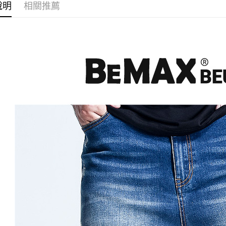
先享後付
每筆NT$8
說明
相關推薦
※ 交易是
是否繳費成
付客戶支
【注意事
１．透過由
交易，需
求債權轉
２．關於
https://aft
３．未成
「AFTE
任。
４．使用「
即時審查
結果請求
５．嚴禁
形，恩沛
動。