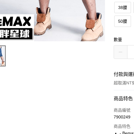
38腰
50腰
數量
付款與運
超取滿NT$
付款方式
商品特色
信用卡一
商品編號
7900249
超商取貨
商品特色
LINE Pay
- Bem