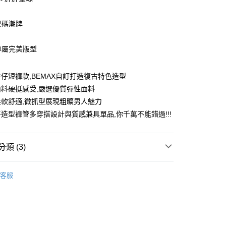
尺碼潮牌
造專屬完美版型
享後付
仔短褲款,BEMAX自訂打造復古特色造型
料硬挺感受,嚴選優質彈性面料
FTEE先享後付」】
軟舒適,微抓型展現粗曠男人魅力
先享後付是「在收到商品之後才付款」的支付方式。 讓您購物簡單
心！
造型褲管多穿搭設計與質感兼具單品,你千萬不能錯過!!!
：不需註冊會員、不需綁卡、不需儲值。
：只要手機號碼，簡訊認證，即可結帳。
：先確認商品／服務後，再付款。
類 (3)
取貨
EE先享後付」結帳流程】
50
方式選擇「AFTEE先享後付」後，將跳轉至「AFTEE先享後
5折起
春夏精選褲子
頁面，進行簡訊認證並確認金額後，即可完成結帳。
客服
取貨
成立數日內，您將收到繳費通知簡訊。
短牛仔褲
費通知簡訊後14天內，點擊此簡訊中的連結，可透過四大超商
0，滿NT$1,200(含以上)免運費
網路銀行／等多元方式進行付款，方視為交易完成。
：結帳手續完成當下不需立刻繳費，但若您需要取消訂單，請聯
的店家。未經商家同意取消之訂單仍視為有效，需透過AFTEE