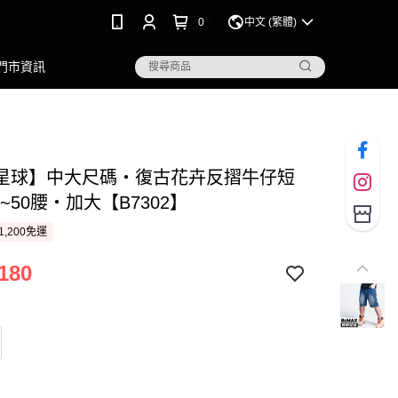
0
中文 (繁體)
門市資訊
星球】中大尺碼‧復古花卉反摺牛仔短
腰~50腰‧加大【B7302】
1,200免運
180