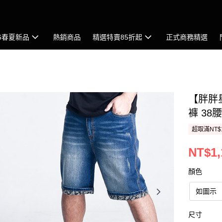
26春夏新品
熱銷商品
精選特賣85折起
正式商務精選
【胖胖
褲 38
超取滿NT$
NT$1,
顏色
如圖示
尺寸