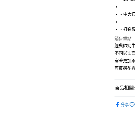
Apple Pay
- 中大
街口支付
- 打
悠遊付
銷售重點
AFTEE先
經典帥勁牛
相關說明
不同以往面
【關於「A
ATM付款
穿著更加柔
AFTEE
便利好安
可反摺花卉
１．簡單
２．便利
運送方式
３．安心
商品相關分
全家付款
【「AFT
每筆NT$1
１．於結帳
精選特賣8
付」結帳
分享
7-11付款
牛仔褲
２．訂單
３．收到繳
每筆NT$8
所有商品
／ATM／
※ 請注意
宅配
絡購買商品