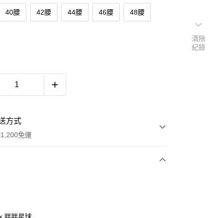
40腰
42腰
44腰
46腰
48腰
清除
紀錄
送方式
1,200免運
次付款
付款
ax 胖胖星球