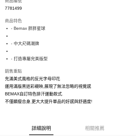
商品編號
超商取貨付款
7781499
LINE Pay
商品特色
Apple Pay
- Bemax 胖胖星球
街口支付
- 中大尺碼潮牌
悠遊付
- 打造專屬完美版型
AFTEE先享後付
相關說明
銷售重點
【關於「AFTEE先享後付」】
充滿美式風格的反光字母印花
ATM付款
AFTEE先享後付是「在收到商品之後才付款」的支付方式。 讓您購物簡單
便利好安心！
運用滿版黑迷彩襯映,展現了無法忽略的視覺感
１．簡單：不需註冊會員、不需綁卡、不需儲值。
BEMAX自訂特色排汗運動款式.
運送方式
２．便利：只要手機號碼，簡訊認證，即可結帳。
不僅顯瘦合身,更大大提升單品的好感與舒適度!
３．安心：先確認商品／服務後，再付款。
全家付款取貨
每筆NT$150
【「AFTEE先享後付」結帳流程】
１．於結帳方式選擇「AFTEE先享後付」後，將跳轉至「AFTEE先享後付」
7-11付款取貨
結帳頁面，進行簡訊認證並確認金額後，即可完成結帳。
詳細說明
相關推薦
２．訂單成立數日內，您將收到繳費通知簡訊。
每筆NT$80，滿NT$1,200(含以上)免運費
３．收到繳費通知簡訊後14天內，點擊此簡訊中的連結，可透過四大超商／