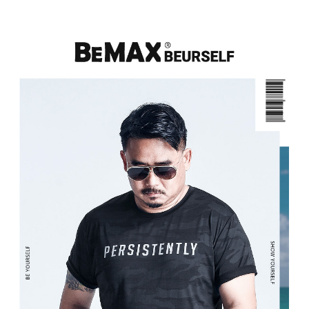
ATM／網路銀行／等多元方式進行付款，方視為交易完成。
宅配
※ 請注意：結帳手續完成當下不需立刻繳費，但若您需要取消訂單，請聯絡
每筆NT$80，滿NT$1,200(含以上)免運費
購買商品的店家。未經商家同意取消之訂單仍視為有效，需透過AFTEE先享
後付繳納相關費用。
※ 交易是否成功請以「AFTEE先享後付 」之結帳頁面顯示為準，若有關於
是否繳費成功／繳費後需取消欲退款等相關疑問，請聯繫「AFTEE先享後付
客戶支援中心」
https://netprotections.freshdesk.com/support/home
【注意事項】
１．透過由恩沛科技股份有限公司提供之「AFTEE先享後付」服務完成之交
易，需依本服務之必要範圍內提供個人資料，並將交易相關給付款項請求債
權轉讓予恩沛科技股份有限公司。
２．關於個人資料處理事宜，請瀏覽以下網址：
https://aftee.tw/terms/#terms3
３．未成年的使用者請事先徵得法定代理人或監護人之同意方可使用
「AFTEE先享後付」，若未經同意申辦者引起之損失，本公司不負相關責
任。
４．使用「AFTEE先享後付」時，將依據個別帳號之用戶狀況，依本公司即
時審查核予不同之上限額度；若仍有額度不足之情形，本公司將視審查結果
請求用戶進行身份認證。
５．嚴禁一人註冊多個帳號或使用他人資訊註冊。若發現惡意使用之情形，
恩沛科技股份有限公司將有權停止該用戶之使用額度並採取法律行動。