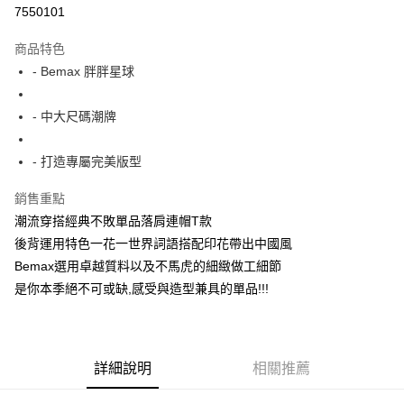
超商取貨付款
7550101
LINE Pay
商品特色
Apple Pay
- Bemax 胖胖星球
街口支付
- 中大尺碼潮牌
悠遊付
- 打造專屬完美版型
AFTEE先享後付
相關說明
銷售重點
【關於「AFTEE先享後付」】
潮流穿搭經典不敗單品落肩連帽T款
ATM付款
AFTEE先享後付是「在收到商品之後才付款」的支付方式。 讓您購物簡單
便利好安心！
後背運用特色一花一世界詞語搭配印花帶出中國風
１．簡單：不需註冊會員、不需綁卡、不需儲值。
Bemax選用卓越質料以及不馬虎的細緻做工細節
運送方式
２．便利：只要手機號碼，簡訊認證，即可結帳。
是你本季絕不可或缺,感受與造型兼具的單品!!!
３．安心：先確認商品／服務後，再付款。
全家付款取貨
每筆NT$150
【「AFTEE先享後付」結帳流程】
１．於結帳方式選擇「AFTEE先享後付」後，將跳轉至「AFTEE先享後付」
7-11付款取貨
結帳頁面，進行簡訊認證並確認金額後，即可完成結帳。
詳細說明
相關推薦
２．訂單成立數日內，您將收到繳費通知簡訊。
每筆NT$80，滿NT$1,200(含以上)免運費
３．收到繳費通知簡訊後14天內，點擊此簡訊中的連結，可透過四大超商／