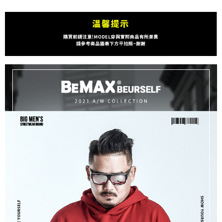
ATM／網路銀行／等多元方式進行付款，方視為交易完成。
宅配
※ 請注意：結帳手續完成當下不需立刻繳費，但若您需要取消訂單，請聯絡
每筆NT$80，滿NT$1,200(含以上)免運費
購買商品的店家。未經商家同意取消之訂單仍視為有效，需透過AFTEE先享
後付繳納相關費用。
※ 交易是否成功請以「AFTEE先享後付 」之結帳頁面顯示為準，若有關於
是否繳費成功／繳費後需取消欲退款等相關疑問，請聯繫「AFTEE先享後付
客戶支援中心」
https://netprotections.freshdesk.com/support/home
【注意事項】
１．透過由恩沛科技股份有限公司提供之「AFTEE先享後付」服務完成之交
易，需依本服務之必要範圍內提供個人資料，並將交易相關給付款項請求債
權轉讓予恩沛科技股份有限公司。
２．關於個人資料處理事宜，請瀏覽以下網址：
https://aftee.tw/terms/#terms3
３．未成年的使用者請事先徵得法定代理人或監護人之同意方可使用
「AFTEE先享後付」，若未經同意申辦者引起之損失，本公司不負相關責
任。
４．使用「AFTEE先享後付」時，將依據個別帳號之用戶狀況，依本公司即
時審查核予不同之上限額度；若仍有額度不足之情形，本公司將視審查結果
請求用戶進行身份認證。
５．嚴禁一人註冊多個帳號或使用他人資訊註冊。若發現惡意使用之情形，
恩沛科技股份有限公司將有權停止該用戶之使用額度並採取法律行動。