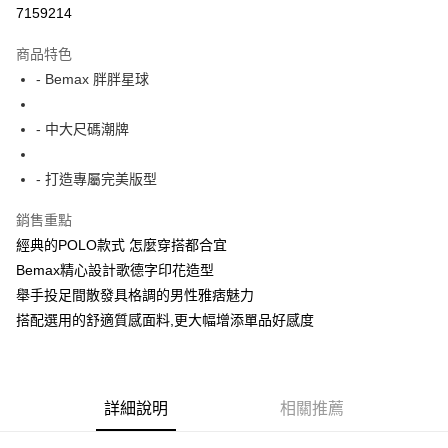
超商取貨付款
7159214
LINE Pay
商品特色
Apple Pay
- Bemax 胖胖星球
街口支付
- 中大尺碼潮牌
悠遊付
- 打造專屬完美版型
AFTEE先享後付
相關說明
銷售重點
【關於「AFTEE先享後付」】
經典的POLO款式 怎麼穿搭都合宜
ATM付款
AFTEE先享後付是「在收到商品之後才付款」的支付方式。 讓您購物簡單
便利好安心！
Bemax精心設計歌德字印花造型
１．簡單：不需註冊會員、不需綁卡、不需儲值。
舉手投足間散發具格調的男性雅痞魅力
運送方式
２．便利：只要手機號碼，簡訊認證，即可結帳。
搭配選用的舒適質感面料,更大幅增添單品好感度
３．安心：先確認商品／服務後，再付款。
全家付款取貨
每筆NT$150
【「AFTEE先享後付」結帳流程】
１．於結帳方式選擇「AFTEE先享後付」後，將跳轉至「AFTEE先享後付」
7-11付款取貨
結帳頁面，進行簡訊認證並確認金額後，即可完成結帳。
詳細說明
相關推薦
２．訂單成立數日內，您將收到繳費通知簡訊。
每筆NT$80，滿NT$1,200(含以上)免運費
３．收到繳費通知簡訊後14天內，點擊此簡訊中的連結，可透過四大超商／