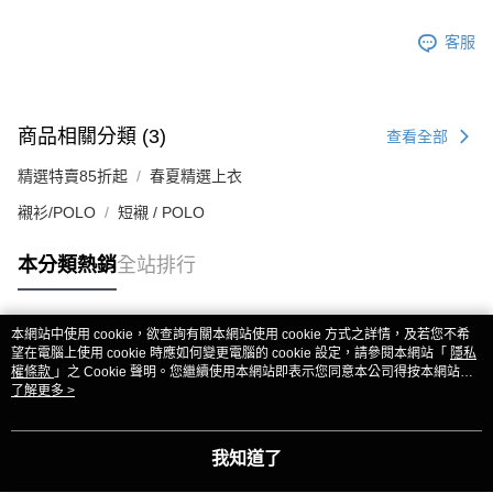
客服
商品相關分類 (3)
查看全部
精選特賣85折起
春夏精選上衣
襯衫/POLO
短襯 / POLO
本分類熱銷
全站排行
本網站中使用 cookie，欲查詢有關本網站使用 cookie 方式之詳情，及若您不希
熱門標籤
望在電腦上使用 cookie 時應如何變更電腦的 cookie 設定，請參閱本網站「
隱私
權條款
」之 Cookie 聲明。您繼續使用本網站即表示您同意本公司得按本網站使
用條款之 Cookie 聲明使用 cookie。
了解更多 >
我知道了