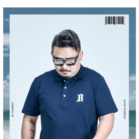
ATM／網路銀行／等多元方式進行付款，方視為交易完成。
宅配
※ 請注意：結帳手續完成當下不需立刻繳費，但若您需要取消訂單，請聯絡
每筆NT$80，滿NT$1,200(含以上)免運費
購買商品的店家。未經商家同意取消之訂單仍視為有效，需透過AFTEE先享
後付繳納相關費用。
※ 交易是否成功請以「AFTEE先享後付 」之結帳頁面顯示為準，若有關於
是否繳費成功／繳費後需取消欲退款等相關疑問，請聯繫「AFTEE先享後付
客戶支援中心」
https://netprotections.freshdesk.com/support/home
【注意事項】
１．透過由恩沛科技股份有限公司提供之「AFTEE先享後付」服務完成之交
易，需依本服務之必要範圍內提供個人資料，並將交易相關給付款項請求債
權轉讓予恩沛科技股份有限公司。
２．關於個人資料處理事宜，請瀏覽以下網址：
https://aftee.tw/terms/#terms3
３．未成年的使用者請事先徵得法定代理人或監護人之同意方可使用
「AFTEE先享後付」，若未經同意申辦者引起之損失，本公司不負相關責
任。
４．使用「AFTEE先享後付」時，將依據個別帳號之用戶狀況，依本公司即
時審查核予不同之上限額度；若仍有額度不足之情形，本公司將視審查結果
請求用戶進行身份認證。
５．嚴禁一人註冊多個帳號或使用他人資訊註冊。若發現惡意使用之情形，
恩沛科技股份有限公司將有權停止該用戶之使用額度並採取法律行動。