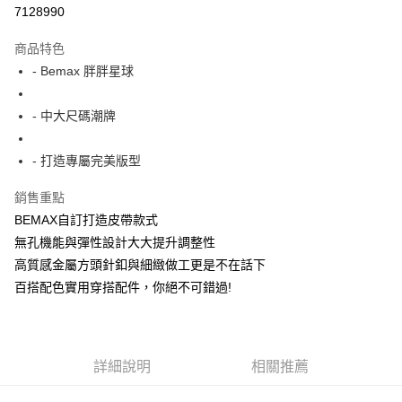
超商取貨付款
7128990
LINE Pay
商品特色
Apple Pay
- Bemax 胖胖星球
街口支付
- 中大尺碼潮牌
悠遊付
- 打造專屬完美版型
AFTEE先享後付
相關說明
銷售重點
【關於「AFTEE先享後付」】
BEMAX自訂打造皮帶款式
ATM付款
AFTEE先享後付是「在收到商品之後才付款」的支付方式。 讓您購物簡單
便利好安心！
無孔機能與彈性設計大大提升調整性
１．簡單：不需註冊會員、不需綁卡、不需儲值。
高質感金屬方頭針釦與細緻做工更是不在話下
運送方式
２．便利：只要手機號碼，簡訊認證，即可結帳。
百搭配色實用穿搭配件，你絕不可錯過!
３．安心：先確認商品／服務後，再付款。
全家付款取貨
每筆NT$150
【「AFTEE先享後付」結帳流程】
１．於結帳方式選擇「AFTEE先享後付」後，將跳轉至「AFTEE先享後付」
7-11付款取貨
結帳頁面，進行簡訊認證並確認金額後，即可完成結帳。
詳細說明
相關推薦
２．訂單成立數日內，您將收到繳費通知簡訊。
每筆NT$80，滿NT$1,200(含以上)免運費
３．收到繳費通知簡訊後14天內，點擊此簡訊中的連結，可透過四大超商／