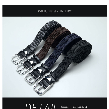
ATM／網路銀行／等多元方式進行付款，方視為交易完成。
宅配
※ 請注意：結帳手續完成當下不需立刻繳費，但若您需要取消訂單，請聯絡
每筆NT$80，滿NT$1,200(含以上)免運費
購買商品的店家。未經商家同意取消之訂單仍視為有效，需透過AFTEE先享
後付繳納相關費用。
※ 交易是否成功請以「AFTEE先享後付 」之結帳頁面顯示為準，若有關於
是否繳費成功／繳費後需取消欲退款等相關疑問，請聯繫「AFTEE先享後付
客戶支援中心」
https://netprotections.freshdesk.com/support/home
【注意事項】
１．透過由恩沛科技股份有限公司提供之「AFTEE先享後付」服務完成之交
易，需依本服務之必要範圍內提供個人資料，並將交易相關給付款項請求債
權轉讓予恩沛科技股份有限公司。
２．關於個人資料處理事宜，請瀏覽以下網址：
https://aftee.tw/terms/#terms3
３．未成年的使用者請事先徵得法定代理人或監護人之同意方可使用
「AFTEE先享後付」，若未經同意申辦者引起之損失，本公司不負相關責
任。
４．使用「AFTEE先享後付」時，將依據個別帳號之用戶狀況，依本公司即
時審查核予不同之上限額度；若仍有額度不足之情形，本公司將視審查結果
請求用戶進行身份認證。
５．嚴禁一人註冊多個帳號或使用他人資訊註冊。若發現惡意使用之情形，
恩沛科技股份有限公司將有權停止該用戶之使用額度並採取法律行動。