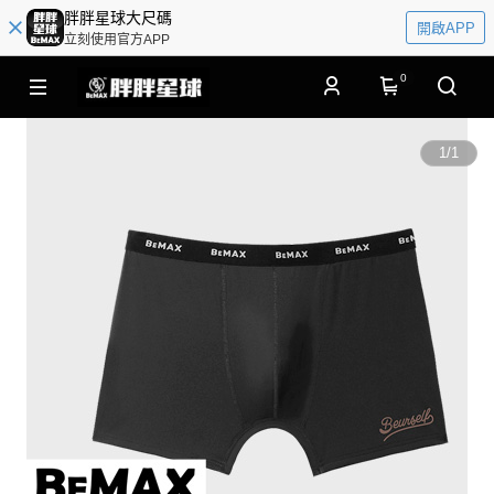
胖胖星球大尺碼
開啟APP
立刻使用官方APP
0
1
/
1