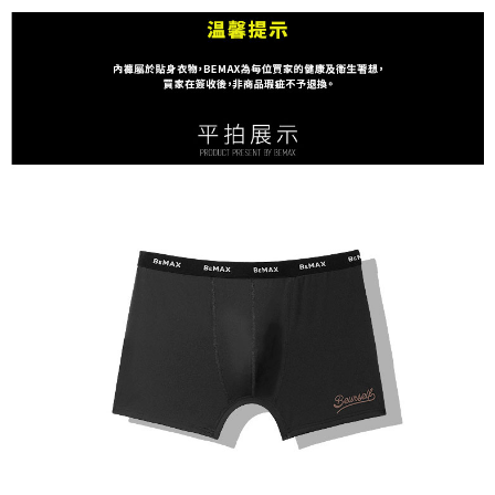
ATM／網路銀行／等多元方式進行付款，方視為交易完成。
宅配
※ 請注意：結帳手續完成當下不需立刻繳費，但若您需要取消訂單，請聯絡
每筆NT$80，滿NT$1,200(含以上)免運費
購買商品的店家。未經商家同意取消之訂單仍視為有效，需透過AFTEE先享
後付繳納相關費用。
※ 交易是否成功請以「AFTEE先享後付 」之結帳頁面顯示為準，若有關於
是否繳費成功／繳費後需取消欲退款等相關疑問，請聯繫「AFTEE先享後付
客戶支援中心」
https://netprotections.freshdesk.com/support/home
【注意事項】
１．透過由恩沛科技股份有限公司提供之「AFTEE先享後付」服務完成之交
易，需依本服務之必要範圍內提供個人資料，並將交易相關給付款項請求債
權轉讓予恩沛科技股份有限公司。
２．關於個人資料處理事宜，請瀏覽以下網址：
https://aftee.tw/terms/#terms3
３．未成年的使用者請事先徵得法定代理人或監護人之同意方可使用
「AFTEE先享後付」，若未經同意申辦者引起之損失，本公司不負相關責
任。
４．使用「AFTEE先享後付」時，將依據個別帳號之用戶狀況，依本公司即
時審查核予不同之上限額度；若仍有額度不足之情形，本公司將視審查結果
請求用戶進行身份認證。
５．嚴禁一人註冊多個帳號或使用他人資訊註冊。若發現惡意使用之情形，
恩沛科技股份有限公司將有權停止該用戶之使用額度並採取法律行動。