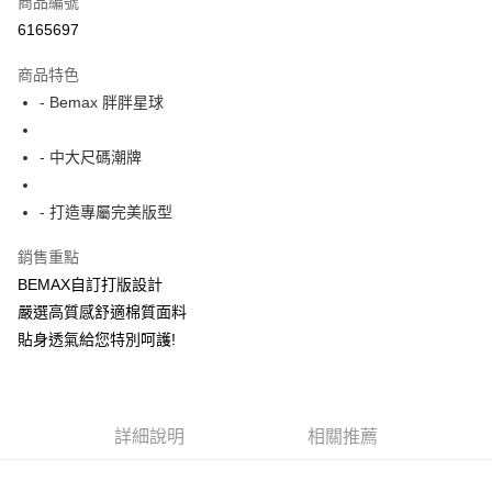
商品編號
超商取貨付款
6165697
LINE Pay
商品特色
Apple Pay
- Bemax 胖胖星球
街口支付
- 中大尺碼潮牌
悠遊付
- 打造專屬完美版型
AFTEE先享後付
相關說明
銷售重點
【關於「AFTEE先享後付」】
BEMAX自訂打版設計
ATM付款
AFTEE先享後付是「在收到商品之後才付款」的支付方式。 讓您購物簡單
便利好安心！
嚴選高質感舒適棉質面料
１．簡單：不需註冊會員、不需綁卡、不需儲值。
貼身透氣給您特別呵護!
運送方式
２．便利：只要手機號碼，簡訊認證，即可結帳。
３．安心：先確認商品／服務後，再付款。
全家付款取貨
每筆NT$150
【「AFTEE先享後付」結帳流程】
１．於結帳方式選擇「AFTEE先享後付」後，將跳轉至「AFTEE先享後付」
詳細說明
相關推薦
7-11付款取貨
結帳頁面，進行簡訊認證並確認金額後，即可完成結帳。
２．訂單成立數日內，您將收到繳費通知簡訊。
每筆NT$80，滿NT$1,200(含以上)免運費
３．收到繳費通知簡訊後14天內，點擊此簡訊中的連結，可透過四大超商／