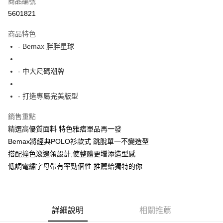
商品編號
超商取貨付款
5601821
LINE Pay
商品特色
Apple Pay
- Bemax 胖胖星球
街口支付
- 中大尺碼潮牌
悠遊付
- 打造專屬完美版型
AFTEE先享後付
相關說明
銷售重點
【關於「AFTEE先享後付」】
精選高優質面料 特色雅痞單品再一發
ATM付款
AFTEE先享後付是「在收到商品之後才付款」的支付方式。 讓您購物簡單
便利好安心！
Bemax將經典POLO衫款式 跳脫單一不變造型
１．簡單：不需註冊會員、不需綁卡、不需儲值。
搭配撞色滾邊領設計,使整體更增添造型感
運送方式
２．便利：只要手機號碼，簡訊認證，即可結帳。
低調電繡字母帶有率勁個性 推薦給獨特的你
３．安心：先確認商品／服務後，再付款。
全家付款取貨
每筆NT$150
【「AFTEE先享後付」結帳流程】
１．於結帳方式選擇「AFTEE先享後付」後，將跳轉至「AFTEE先享後付」
7-11付款取貨
結帳頁面，進行簡訊認證並確認金額後，即可完成結帳。
詳細說明
相關推薦
２．訂單成立數日內，您將收到繳費通知簡訊。
每筆NT$80，滿NT$1,200(含以上)免運費
３．收到繳費通知簡訊後14天內，點擊此簡訊中的連結，可透過四大超商／