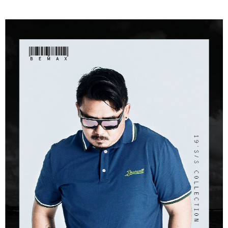
ATM／網路銀行／等多元方式進行付款，方視為交易完成。
宅配
※ 請注意：結帳手續完成當下不需立刻繳費，但若您需要取消訂單，請聯絡
每筆NT$80，滿NT$1,200(含以上)免運費
購買商品的店家。未經商家同意取消之訂單仍視為有效，需透過AFTEE先享
後付繳納相關費用。
※ 交易是否成功請以「AFTEE先享後付 」之結帳頁面顯示為準，若有關於
是否繳費成功／繳費後需取消欲退款等相關疑問，請聯繫「AFTEE先享後付
客戶支援中心」
https://netprotections.freshdesk.com/support/home
【注意事項】
１．透過由恩沛科技股份有限公司提供之「AFTEE先享後付」服務完成之交
易，需依本服務之必要範圍內提供個人資料，並將交易相關給付款項請求債
權轉讓予恩沛科技股份有限公司。
２．關於個人資料處理事宜，請瀏覽以下網址：
https://aftee.tw/terms/#terms3
３．未成年的使用者請事先徵得法定代理人或監護人之同意方可使用
「AFTEE先享後付」，若未經同意申辦者引起之損失，本公司不負相關責
任。
４．使用「AFTEE先享後付」時，將依據個別帳號之用戶狀況，依本公司即
時審查核予不同之上限額度；若仍有額度不足之情形，本公司將視審查結果
請求用戶進行身份認證。
５．嚴禁一人註冊多個帳號或使用他人資訊註冊。若發現惡意使用之情形，
恩沛科技股份有限公司將有權停止該用戶之使用額度並採取法律行動。