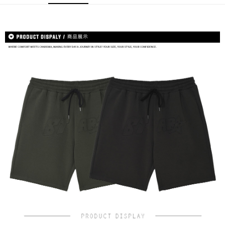
ATM／網路銀行／等多元方式進行付款，方視為交易完成。
宅配
※ 請注意：結帳手續完成當下不需立刻繳費，但若您需要取消訂單，請聯絡
每筆NT$80，滿NT$1,200(含以上)免運費
購買商品的店家。未經商家同意取消之訂單仍視為有效，需透過AFTEE先享
後付繳納相關費用。
※ 交易是否成功請以「AFTEE先享後付 」之結帳頁面顯示為準，若有關於
是否繳費成功／繳費後需取消欲退款等相關疑問，請聯繫「AFTEE先享後付
客戶支援中心」
https://netprotections.freshdesk.com/support/home
【注意事項】
１．透過由恩沛科技股份有限公司提供之「AFTEE先享後付」服務完成之交
易，需依本服務之必要範圍內提供個人資料，並將交易相關給付款項請求債
權轉讓予恩沛科技股份有限公司。
２．關於個人資料處理事宜，請瀏覽以下網址：
https://aftee.tw/terms/#terms3
３．未成年的使用者請事先徵得法定代理人或監護人之同意方可使用
「AFTEE先享後付」，若未經同意申辦者引起之損失，本公司不負相關責
任。
４．使用「AFTEE先享後付」時，將依據個別帳號之用戶狀況，依本公司即
時審查核予不同之上限額度；若仍有額度不足之情形，本公司將視審查結果
請求用戶進行身份認證。
５．嚴禁一人註冊多個帳號或使用他人資訊註冊。若發現惡意使用之情形，
恩沛科技股份有限公司將有權停止該用戶之使用額度並採取法律行動。