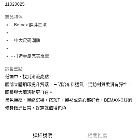
超商取貨付款
11929025
LINE Pay
商品特色
Apple Pay
- Bemax 胖胖星球
街口支付
- 中大尺碼潮牌
悠遊付
- 打造專屬完美版型
AFTEE先享後付
相關說明
銷售重點
【關於「AFTEE先享後付」】
低調中，找到潮流亮點！
ATM付款
AFTEE先享後付是「在收到商品之後才付款」的支付方式。 讓您購物簡單
便利好安心！
腰部立體銅印提升質感，三明治布料透氣，混紡材質柔滑有彈性，
１．簡單：不需註冊會員、不需綁卡、不需儲值。
腰臀與大腿活動更自在。
運送方式
２．便利：只要手機號碼，簡訊認證，即可結帳。
黑色顯瘦、墨綠沉穩，搭短T、襯衫或背心都好看，BEMAX把舒適
３．安心：先確認商品／服務後，再付款。
全家付款取貨
修身做進日常，好穿就值得包色
每筆NT$150
【「AFTEE先享後付」結帳流程】
１．於結帳方式選擇「AFTEE先享後付」後，將跳轉至「AFTEE先享後付」
7-11付款取貨
結帳頁面，進行簡訊認證並確認金額後，即可完成結帳。
２．訂單成立數日內，您將收到繳費通知簡訊。
每筆NT$80，滿NT$1,200(含以上)免運費
３．收到繳費通知簡訊後14天內，點擊此簡訊中的連結，可透過四大超商／
詳細說明
相關推薦