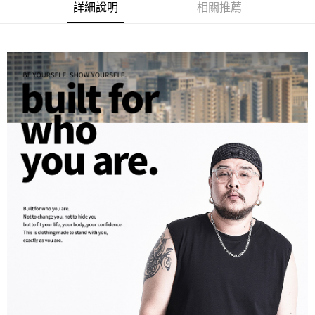
ATM／網路銀行／等多元方式進行付款，方視為交易完成。
宅配
詳細說明
相關推薦
※ 請注意：結帳手續完成當下不需立刻繳費，但若您需要取消訂單，請聯絡
每筆NT$80，滿NT$1,200(含以上)免運費
購買商品的店家。未經商家同意取消之訂單仍視為有效，需透過AFTEE先享
後付繳納相關費用。
※ 交易是否成功請以「AFTEE先享後付 」之結帳頁面顯示為準，若有關於
是否繳費成功／繳費後需取消欲退款等相關疑問，請聯繫「AFTEE先享後付
客戶支援中心」
https://netprotections.freshdesk.com/support/home
【注意事項】
１．透過由恩沛科技股份有限公司提供之「AFTEE先享後付」服務完成之交
易，需依本服務之必要範圍內提供個人資料，並將交易相關給付款項請求債
權轉讓予恩沛科技股份有限公司。
２．關於個人資料處理事宜，請瀏覽以下網址：
https://aftee.tw/terms/#terms3
３．未成年的使用者請事先徵得法定代理人或監護人之同意方可使用
「AFTEE先享後付」，若未經同意申辦者引起之損失，本公司不負相關責
任。
４．使用「AFTEE先享後付」時，將依據個別帳號之用戶狀況，依本公司即
時審查核予不同之上限額度；若仍有額度不足之情形，本公司將視審查結果
請求用戶進行身份認證。
５．嚴禁一人註冊多個帳號或使用他人資訊註冊。若發現惡意使用之情形，
恩沛科技股份有限公司將有權停止該用戶之使用額度並採取法律行動。