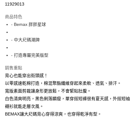
超商取貨付款
11929013
LINE Pay
商品特色
Apple Pay
- Bemax 胖胖星球
街口支付
- 中大尺碼潮牌
悠遊付
- 打造專屬完美版型
AFTEE先享後付
相關說明
銷售重點
【關於「AFTEE先享後付」】
背心也能穿出街頭感！
ATM付款
AFTEE先享後付是「在收到商品之後才付款」的支付方式。 讓您購物簡單
便利好安心！
以零感速乾棉打造，棉混聚酯纖維穿起來柔軟、透氣、排汗。
１．簡單：不需註冊會員、不需綁卡、不需儲值。
寬版素面剪裁讓身形更放鬆，不會緊貼肚腹。
運送方式
２．便利：只要手機號碼，簡訊認證，即可結帳。
白色清爽明亮，黑色俐落顯瘦，單穿搭短褲很有夏天感，外搭短袖
３．安心：先確認商品／服務後，再付款。
全家付款取貨
襯衫就能走層次風。
每筆NT$150
【「AFTEE先享後付」結帳流程】
BEMAX讓大尺碼背心穿得涼爽，也穿得乾淨有型。
１．於結帳方式選擇「AFTEE先享後付」後，將跳轉至「AFTEE先享後付」
7-11付款取貨
結帳頁面，進行簡訊認證並確認金額後，即可完成結帳。
２．訂單成立數日內，您將收到繳費通知簡訊。
每筆NT$80，滿NT$1,200(含以上)免運費
３．收到繳費通知簡訊後14天內，點擊此簡訊中的連結，可透過四大超商／