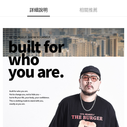
ATM／網路銀行／等多元方式進行付款，方視為交易完成。
宅配
※ 請注意：結帳手續完成當下不需立刻繳費，但若您需要取消訂單，請聯絡
詳細說明
相關推薦
每筆NT$80，滿NT$1,200(含以上)免運費
購買商品的店家。未經商家同意取消之訂單仍視為有效，需透過AFTEE先享
後付繳納相關費用。
※ 交易是否成功請以「AFTEE先享後付 」之結帳頁面顯示為準，若有關於
是否繳費成功／繳費後需取消欲退款等相關疑問，請聯繫「AFTEE先享後付
客戶支援中心」
https://netprotections.freshdesk.com/support/home
【注意事項】
１．透過由恩沛科技股份有限公司提供之「AFTEE先享後付」服務完成之交
易，需依本服務之必要範圍內提供個人資料，並將交易相關給付款項請求債
權轉讓予恩沛科技股份有限公司。
２．關於個人資料處理事宜，請瀏覽以下網址：
https://aftee.tw/terms/#terms3
３．未成年的使用者請事先徵得法定代理人或監護人之同意方可使用
「AFTEE先享後付」，若未經同意申辦者引起之損失，本公司不負相關責
任。
４．使用「AFTEE先享後付」時，將依據個別帳號之用戶狀況，依本公司即
時審查核予不同之上限額度；若仍有額度不足之情形，本公司將視審查結果
請求用戶進行身份認證。
５．嚴禁一人註冊多個帳號或使用他人資訊註冊。若發現惡意使用之情形，
恩沛科技股份有限公司將有權停止該用戶之使用額度並採取法律行動。