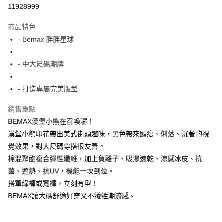
超商取貨付款
11928999
LINE Pay
商品特色
Apple Pay
- Bemax 胖胖星球
街口支付
- 中大尺碼潮牌
悠遊付
- 打造專屬完美版型
AFTEE先享後付
相關說明
銷售重點
【關於「AFTEE先享後付」】
BEMAX漢堡小熊在召喚囉！
ATM付款
AFTEE先享後付是「在收到商品之後才付款」的支付方式。 讓您購物簡單
便利好安心！
漢堡小熊印花帶出美式街頭趣味，黑色帶來顯瘦、俐落、沉著的視
１．簡單：不需註冊會員、不需綁卡、不需儲值。
覺效果，對大尺碼穿搭很友善。
運送方式
２．便利：只要手機號碼，簡訊認證，即可結帳。
棉混聚酯複合彈性纖維，加上負離子、吸濕速乾、涼感冰皮、抗
３．安心：先確認商品／服務後，再付款。
全家付款取貨
菌、遮熱、抗UV，機能一次到位。
每筆NT$150
【「AFTEE先享後付」結帳流程】
搭軍綠褲或寬褲，立刻有型！
１．於結帳方式選擇「AFTEE先享後付」後，將跳轉至「AFTEE先享後付」
7-11付款取貨
BEMAX讓大碼舒適好穿又不犧牲潮流感。
結帳頁面，進行簡訊認證並確認金額後，即可完成結帳。
２．訂單成立數日內，您將收到繳費通知簡訊。
每筆NT$80，滿NT$1,200(含以上)免運費
３．收到繳費通知簡訊後14天內，點擊此簡訊中的連結，可透過四大超商／