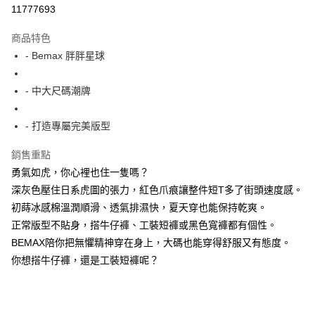
超商取貨付款
11777693
LINE Pay
商品特色
Apple Pay
- Bemax 胖胖星球
街口支付
- 中大尺碼潮牌
悠遊付
- 打造專屬完美版型
AFTEE先享後付
相關說明
銷售重點
【關於「AFTEE先享後付」】
勇氣如虎，你心裡也住一隻嗎？
ATM付款
AFTEE先享後付是「在收到商品之後才付款」的支付方式。 讓您購物簡單
便利好安心！
深灰色壓住日系虎圖的張力，紅色爪痕讓整件短T多了街頭速度感。
１．簡單：不需註冊會員、不需綁卡、不需儲值。
初蒔冰感棉溫潤順滑、透氣排濕快，夏天穿也能保持乾爽。
運送方式
２．便利：只要手機號碼，簡訊認證，即可結帳。
正常版型不貼身，搭牛仔褲、工裝短褲或黑色寬褲都有個性。
３．安心：先確認商品／服務後，再付款。
全家付款取貨
BEMAX陪你把無懼精神穿在身上，大碼也能穿得舒服又有態度。
每筆NT$150
【「AFTEE先享後付」結帳流程】
你想搭牛仔褲，還是工裝短褲呢？
１．於結帳方式選擇「AFTEE先享後付」後，將跳轉至「AFTEE先享後付」
7-11付款取貨
結帳頁面，進行簡訊認證並確認金額後，即可完成結帳。
２．訂單成立數日內，您將收到繳費通知簡訊。
每筆NT$80，滿NT$1,200(含以上)免運費
３．收到繳費通知簡訊後14天內，點擊此簡訊中的連結，可透過四大超商／