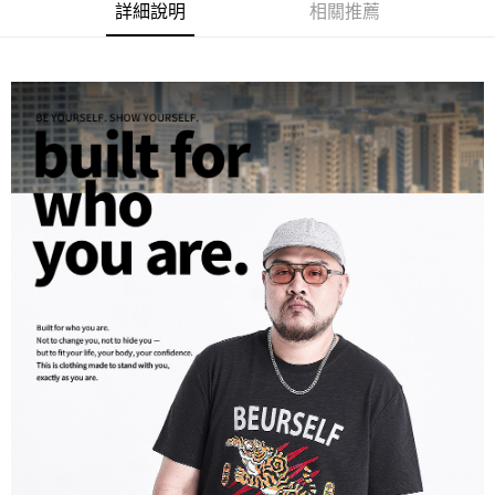
ATM／網路銀行／等多元方式進行付款，方視為交易完成。
宅配
詳細說明
相關推薦
※ 請注意：結帳手續完成當下不需立刻繳費，但若您需要取消訂單，請聯絡
每筆NT$80，滿NT$1,200(含以上)免運費
購買商品的店家。未經商家同意取消之訂單仍視為有效，需透過AFTEE先享
後付繳納相關費用。
※ 交易是否成功請以「AFTEE先享後付 」之結帳頁面顯示為準，若有關於
是否繳費成功／繳費後需取消欲退款等相關疑問，請聯繫「AFTEE先享後付
客戶支援中心」
https://netprotections.freshdesk.com/support/home
【注意事項】
１．透過由恩沛科技股份有限公司提供之「AFTEE先享後付」服務完成之交
易，需依本服務之必要範圍內提供個人資料，並將交易相關給付款項請求債
權轉讓予恩沛科技股份有限公司。
２．關於個人資料處理事宜，請瀏覽以下網址：
https://aftee.tw/terms/#terms3
３．未成年的使用者請事先徵得法定代理人或監護人之同意方可使用
「AFTEE先享後付」，若未經同意申辦者引起之損失，本公司不負相關責
任。
４．使用「AFTEE先享後付」時，將依據個別帳號之用戶狀況，依本公司即
時審查核予不同之上限額度；若仍有額度不足之情形，本公司將視審查結果
請求用戶進行身份認證。
５．嚴禁一人註冊多個帳號或使用他人資訊註冊。若發現惡意使用之情形，
恩沛科技股份有限公司將有權停止該用戶之使用額度並採取法律行動。