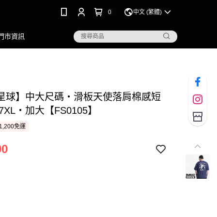
0
中文 (繁體)
門市資訊
星球】中大尺碼‧滑板天使落肩棉感短
~7XL‧加大【FS0105】
1,200免運
90