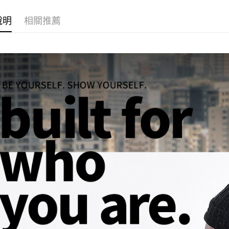
付客戶支
說明
相關推薦
【注意事
１．透過由
交易，需
求債權轉
２．關於
https://aft
３．未成
「AFTE
任。
４．使用「
即時審查
結果請求
５．嚴禁
形，恩沛
動。