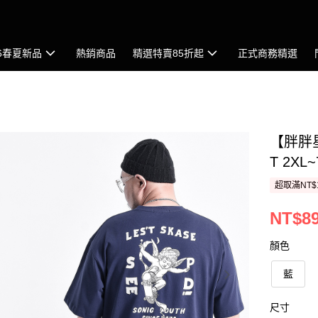
26春夏新品
熱銷商品
精選特賣85折起
正式商務精選
【胖胖
T 2XL
超取滿NT$
NT$8
顏色
藍
尺寸