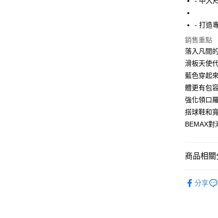
- 中大
街口支付
- 打
悠遊付
銷售重點
AFTEE先
落入凡間
相關說明
滑板天使
【關於「A
ATM付款
藍色穿起
AFTEE
便利好安
體更有包
１．簡單
強化領口
２．便利
運送方式
３．安心
搭球鞋和
全家付款
BEMAX
【「AFT
每筆NT$1
１．於結帳
付」結帳
7-11付款
２．訂單
商品相關分
３．收到繳
每筆NT$8
／ATM／
2026春夏
※ 請注意
分享
宅配
絡購買商品
2026春夏
先享後付
每筆NT$8
※ 交易是
是否繳費成