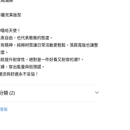
尺碼潮牌
造專屬完美版型
享後付
的嘻哈天使！
代表自由，也代表敢衝的態度。
FTEE先享後付」】
來有精神，純棉材質讓日常活動更輕鬆，落肩寬版也讓整
先享後付是「在收到商品之後才付款」的支付方式。 讓您購物簡單
心！
容度。
：不需註冊會員、不需綁卡、不需儲值。
羅紋提升耐穿性，絕對是一件好看又耐穿的潮T。
：只要手機號碼，簡訊認證，即可結帳。
：先確認商品／服務後，再付款。
寬褲，穿出能量與街頭感。
取貨
對潮流與舒適永不妥協！
EE先享後付」結帳流程】
50
方式選擇「AFTEE先享後付」後，將跳轉至「AFTEE先享後
頁面，進行簡訊認證並確認金額後，即可完成結帳。
取貨
成立數日內，您將收到繳費通知簡訊。
類 (2)
費通知簡訊後14天內，點擊此簡訊中的連結，可透過四大超商
0，滿NT$1,200(含以上)免運費
網路銀行／等多元方式進行付款，方視為交易完成。
新品
春夏新品上衣
：結帳手續完成當下不需立刻繳費，但若您需要取消訂單，請聯
客服
的店家。未經商家同意取消之訂單仍視為有效，需透過AFTEE
新品
新品純棉質感
繳納相關費用。
0，滿NT$1,200(含以上)免運費
否成功請以「AFTEE先享後付 」之結帳頁面顯示為準，若有關於
功／繳費後需取消欲退款等相關疑問，請聯繫「AFTEE先享後