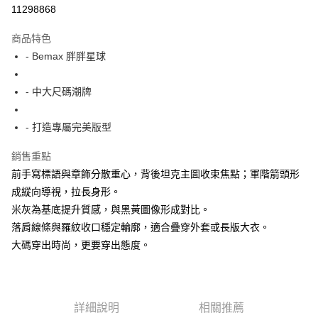
超商取貨付款
11298868
LINE Pay
商品特色
Apple Pay
- Bemax 胖胖星球
街口支付
- 中大尺碼潮牌
悠遊付
- 打造專屬完美版型
AFTEE先享後付
相關說明
銷售重點
【關於「AFTEE先享後付」】
前手寫標語與章飾分散重心，背後坦克主圖收束焦點；軍階箭頭形
ATM付款
AFTEE先享後付是「在收到商品之後才付款」的支付方式。 讓您購物簡單
便利好安心！
成縱向導視，拉長身形。
１．簡單：不需註冊會員、不需綁卡、不需儲值。
米灰為基底提升質感，與黑黃圖像形成對比。
運送方式
２．便利：只要手機號碼，簡訊認證，即可結帳。
落肩線條與羅紋收口穩定輪廓，適合疊穿外套或長版大衣。
３．安心：先確認商品／服務後，再付款。
全家付款取貨
大碼穿出時尚，更要穿出態度。
每筆NT$150
【「AFTEE先享後付」結帳流程】
１．於結帳方式選擇「AFTEE先享後付」後，將跳轉至「AFTEE先享後付」
7-11付款取貨
結帳頁面，進行簡訊認證並確認金額後，即可完成結帳。
２．訂單成立數日內，您將收到繳費通知簡訊。
每筆NT$80，滿NT$1,200(含以上)免運費
３．收到繳費通知簡訊後14天內，點擊此簡訊中的連結，可透過四大超商／
詳細說明
相關推薦