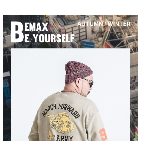
ATM／網路銀行／等多元方式進行付款，方視為交易完成。
宅配
※ 請注意：結帳手續完成當下不需立刻繳費，但若您需要取消訂單，請聯絡
每筆NT$80，滿NT$1,200(含以上)免運費
購買商品的店家。未經商家同意取消之訂單仍視為有效，需透過AFTEE先享
後付繳納相關費用。
※ 交易是否成功請以「AFTEE先享後付 」之結帳頁面顯示為準，若有關於
是否繳費成功／繳費後需取消欲退款等相關疑問，請聯繫「AFTEE先享後付
客戶支援中心」
https://netprotections.freshdesk.com/support/home
【注意事項】
１．透過由恩沛科技股份有限公司提供之「AFTEE先享後付」服務完成之交
易，需依本服務之必要範圍內提供個人資料，並將交易相關給付款項請求債
權轉讓予恩沛科技股份有限公司。
２．關於個人資料處理事宜，請瀏覽以下網址：
https://aftee.tw/terms/#terms3
３．未成年的使用者請事先徵得法定代理人或監護人之同意方可使用
「AFTEE先享後付」，若未經同意申辦者引起之損失，本公司不負相關責
任。
４．使用「AFTEE先享後付」時，將依據個別帳號之用戶狀況，依本公司即
時審查核予不同之上限額度；若仍有額度不足之情形，本公司將視審查結果
請求用戶進行身份認證。
５．嚴禁一人註冊多個帳號或使用他人資訊註冊。若發現惡意使用之情形，
恩沛科技股份有限公司將有權停止該用戶之使用額度並採取法律行動。