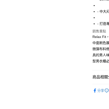
Apple Pay
- 中大
街口支付
- 打
悠遊付
銷售重點
AFTEE先
Relax 
相關說明
中度刷色
【關於「A
ATM付款
微彈布料
AFTEE
便利好安
具的男人
１．簡單
型男衣櫃
２．便利
運送方式
３．安心
全家付款
【「AFT
商品相關分
每筆NT$1
１．於結帳
付」結帳
牛仔褲
7-11付款
２．訂單
分享
３．收到繳
人氣商品
每筆NT$8
／ATM／
※ 請注意
精選特賣8
宅配
絡購買商品