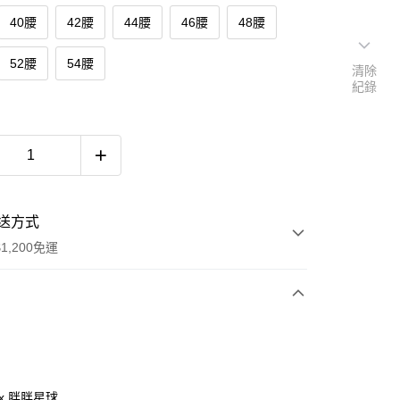
40腰
42腰
44腰
46腰
48腰
52腰
54腰
清除
紀錄
送方式
1,200免運
次付款
付款
ax 胖胖星球