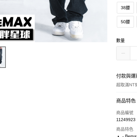
38腰
50腰
數量
付款與運
超取滿NT$
付款方式
商品特色
信用卡一
商品編號
11249923
超商取貨
商品特色
LINE Pay
- Bem