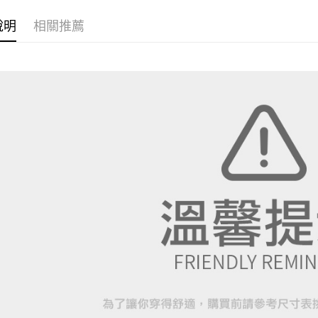
先享後付
每筆NT$8
所有商品
※ 交易是
說明
相關推薦
是否繳費成
付客戶支
【注意事
１．透過由
交易，需
求債權轉
２．關於
https://aft
３．未成
「AFTE
任。
４．使用「
即時審查
結果請求
５．嚴禁
形，恩沛
動。