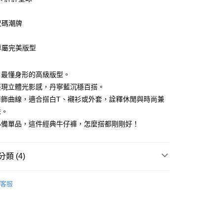
尺碼潮牌
造專屬完美版型
享後付
Fit，最懂身形的高級版型。
展現立體光影感，丹寧藍沉穩百搭。
FTEE先享後付」】
修飾曲線，適合搭白T、襯衫或外套，詮釋休閒與時尚兼
先享後付是「在收到商品之後才付款」的支付方式。 讓您購物簡單
心！
味。
：不需註冊會員、不需綁卡、不需儲值。
必備單品，這件經典牛仔褲，怎麼搭都剛剛好！
：只要手機號碼，簡訊認證，即可結帳。
：先確認商品／服務後，再付款。
取貨
EE先享後付」結帳流程】
類 (4)
50
方式選擇「AFTEE先享後付」後，將跳轉至「AFTEE先享後
頁面，進行簡訊認證並確認金額後，即可完成結帳。
長牛仔褲
取貨
成立數日內，您將收到繳費通知簡訊。
客服
費通知簡訊後14天內，點擊此簡訊中的連結，可透過四大超商
推薦
0，滿NT$1,200(含以上)免運費
網路銀行／等多元方式進行付款，方視為交易完成。
：結帳手續完成當下不需立刻繳費，但若您需要取消訂單，請聯
5折起
秋冬精選褲子
的店家。未經商家同意取消之訂單仍視為有效，需透過AFTEE