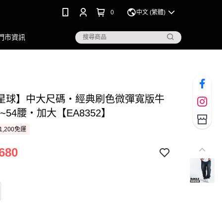
0
中文 (繁體)
門市資訊
星球】中大尺碼‧經典刷色微彈寬版牛
8~54腰‧加大【EA8352】
1,200免運
680