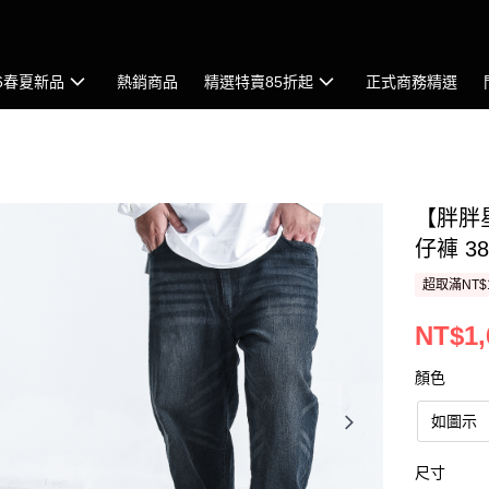
26春夏新品
熱銷商品
精選特賣85折起
正式商務精選
【胖胖
仔褲 3
超取滿NT$
NT$1,
顏色
如圖示
尺寸