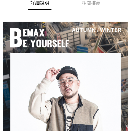
ATM／網路銀行／等多元方式進行付款，方視為交易完成。
宅配
詳細說明
相關推薦
※ 請注意：結帳手續完成當下不需立刻繳費，但若您需要取消訂單，請聯絡
每筆NT$80，滿NT$1,200(含以上)免運費
購買商品的店家。未經商家同意取消之訂單仍視為有效，需透過AFTEE先享
後付繳納相關費用。
※ 交易是否成功請以「AFTEE先享後付 」之結帳頁面顯示為準，若有關於
是否繳費成功／繳費後需取消欲退款等相關疑問，請聯繫「AFTEE先享後付
客戶支援中心」
https://netprotections.freshdesk.com/support/home
【注意事項】
１．透過由恩沛科技股份有限公司提供之「AFTEE先享後付」服務完成之交
易，需依本服務之必要範圍內提供個人資料，並將交易相關給付款項請求債
權轉讓予恩沛科技股份有限公司。
２．關於個人資料處理事宜，請瀏覽以下網址：
https://aftee.tw/terms/#terms3
３．未成年的使用者請事先徵得法定代理人或監護人之同意方可使用
「AFTEE先享後付」，若未經同意申辦者引起之損失，本公司不負相關責
任。
４．使用「AFTEE先享後付」時，將依據個別帳號之用戶狀況，依本公司即
時審查核予不同之上限額度；若仍有額度不足之情形，本公司將視審查結果
請求用戶進行身份認證。
５．嚴禁一人註冊多個帳號或使用他人資訊註冊。若發現惡意使用之情形，
恩沛科技股份有限公司將有權停止該用戶之使用額度並採取法律行動。