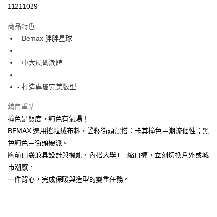
超商取貨付款
11211029
LINE Pay
商品特色
Apple Pay
- Bemax 胖胖星球
街口支付
- 中大尺碼潮牌
悠遊付
- 打造專屬完美版型
AFTEE先享後付
相關說明
銷售重點
【關於「AFTEE先享後付」】
撞色是態度，純色有氣場！
ATM付款
AFTEE先享後付是「在收到商品之後才付款」的支付方式。 讓您購物簡單
便利好安心！
BEMAX 選用搖粒絨布料，詮釋街頭混搭：卡其撞色＝潮流個性；黑
１．簡單：不需註冊會員、不需綁卡、不需儲值。
色純色＝街頭硬派。
運送方式
２．便利：只要手機號碼，簡訊認證，即可結帳。
胸前口袋兼具設計與機能，內搭大學T＋縮口褲，立刻切換戶外或城
３．安心：先確認商品／服務後，再付款。
全家付款取貨
市潮感。
每筆NT$150
【「AFTEE先享後付」結帳流程】
一件背心，完成保暖與造型的雙重任務。
１．於結帳方式選擇「AFTEE先享後付」後，將跳轉至「AFTEE先享後付」
7-11付款取貨
結帳頁面，進行簡訊認證並確認金額後，即可完成結帳。
２．訂單成立數日內，您將收到繳費通知簡訊。
每筆NT$80，滿NT$1,200(含以上)免運費
３．收到繳費通知簡訊後14天內，點擊此簡訊中的連結，可透過四大超商／