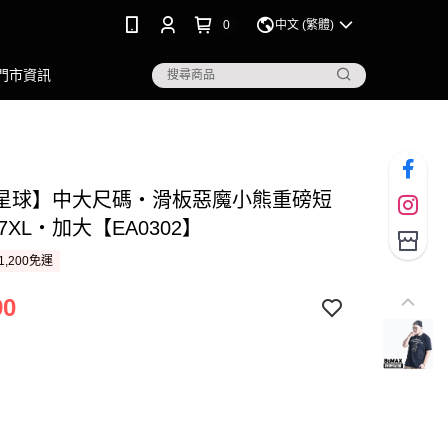
0
中文 (繁體)
門市資訊
星球】中大尺碼‧滑板惡魔小熊重磅短
~7XL‧加大【EA0302】
1,200免運
90