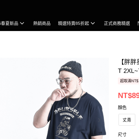
26春夏新品
熱銷商品
精選特賣85折起
正式商務精選
【胖胖
T 2XL
超取滿NT$
NT$8
顏色
丈青
尺寸