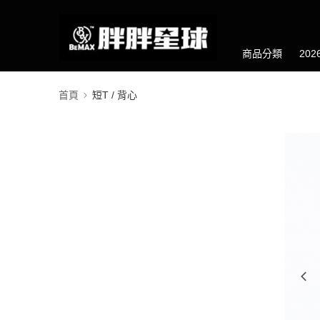
商品分類
20
首頁
短T / 背心