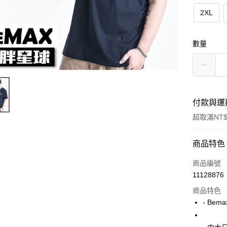
2XL
數量
付款與運
超取滿NT$
付款方式
商品特色
信用卡一
商品編號
11128876
超商取貨
商品特色
LINE Pay
- Bem
Apple Pay