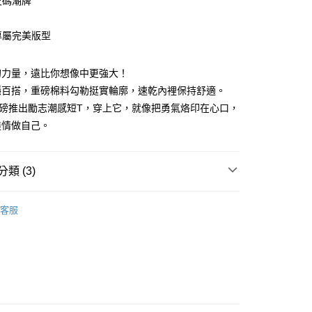
尺碼潮牌
造專屬完美版型
享後付
的力量，遠比你想像中更強大！
穩百搭，重磅棉料勾勒挺實輪廓，速乾內裡保持舒適。
FTEE先享後付」】
 重磅推出勵志潮感短T，穿上它，就像把勇氣烙印在心口，
先享後付是「在收到商品之後才付款」的支付方式。 讓您購物簡單
心！
盡情做自己。
：不需註冊會員、不需綁卡、不需儲值。
：只要手機號碼，簡訊認證，即可結帳。
：先確認商品／服務後，再付款。
類 (3)
取貨
EE先享後付」結帳流程】
50
方式選擇「AFTEE先享後付」後，將跳轉至「AFTEE先享後
頁面，進行簡訊認證並確認金額後，即可完成結帳。
客服
取貨
5折起
成立數日內，您將收到繳費通知簡訊。
春夏精選上衣
費通知簡訊後14天內，點擊此簡訊中的連結，可透過四大超商
0，滿NT$1,200(含以上)免運費
網路銀行／等多元方式進行付款，方視為交易完成。
：結帳手續完成當下不需立刻繳費，但若您需要取消訂單，請聯
的店家。未經商家同意取消之訂單仍視為有效，需透過AFTEE
繳納相關費用。
0，滿NT$1,200(含以上)免運費
否成功請以「AFTEE先享後付 」之結帳頁面顯示為準，若有關於
功／繳費後需取消欲退款等相關疑問，請聯繫「AFTEE先享後