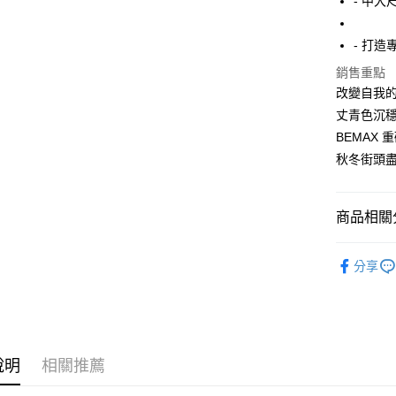
- 中大
街口支付
- 打
悠遊付
銷售重點
AFTEE先
改變自我
相關說明
丈青色沉
【關於「A
ATM付款
BEMAX
AFTEE
便利好安
秋冬街頭
１．簡單
２．便利
運送方式
３．安心
商品相關分
全家付款
【「AFT
每筆NT$1
１．於結帳
短T / 背心
付」結帳
分享
7-11付款
精選特賣8
２．訂單
３．收到繳
每筆NT$8
所有商品
／ATM／
※ 請注意
宅配
絡購買商品
先享後付
每筆NT$8
說明
相關推薦
※ 交易是
是否繳費成