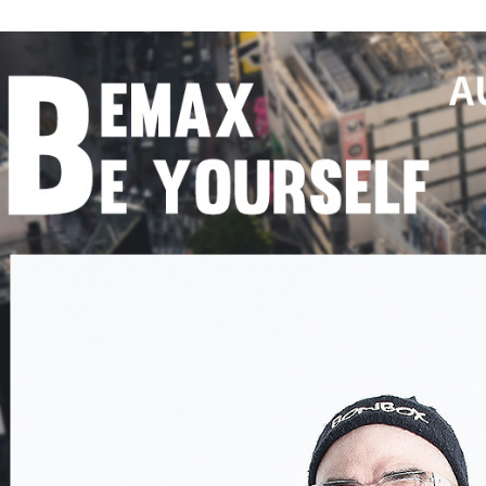
付客戶支
【注意事
１．透過由
交易，需
求債權轉
２．關於
https://aft
３．未成
「AFTE
任。
４．使用「
即時審查
結果請求
５．嚴禁
形，恩沛
動。