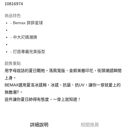
超商取貨付款
10816974
LINE Pay
商品特色
Apple Pay
- Bemax 胖胖星球
街口支付
- 中大尺碼潮牌
悠遊付
- 打造專屬完美版型
AFTEE先享後付
相關說明
銷售重點
【關於「AFTEE先享後付」】
用字母說話的夏日戰袍。落肩寬版、金銅漸層印花，街頭潮感瞬間
ATM付款
AFTEE先享後付是「在收到商品之後才付款」的支付方式。 讓您購物簡單
便利好安心！
上身。
１．簡單：不需註冊會員、不需綁卡、不需儲值。
BEMAX選用夏洛冰感棉，冰感、抗菌、抗UV，讓你一穿就愛上的
運送方式
２．便利：只要手機號碼，簡訊認證，即可結帳。
無敵潮T。
３．安心：先確認商品／服務後，再付款。
全家付款取貨
這件讓你夏日帥得有態度，一穿上就知道！
每筆NT$150
【「AFTEE先享後付」結帳流程】
１．於結帳方式選擇「AFTEE先享後付」後，將跳轉至「AFTEE先享後付」
7-11付款取貨
結帳頁面，進行簡訊認證並確認金額後，即可完成結帳。
２．訂單成立數日內，您將收到繳費通知簡訊。
每筆NT$80，滿NT$1,200(含以上)免運費
３．收到繳費通知簡訊後14天內，點擊此簡訊中的連結，可透過四大超商／
詳細說明
相關推薦