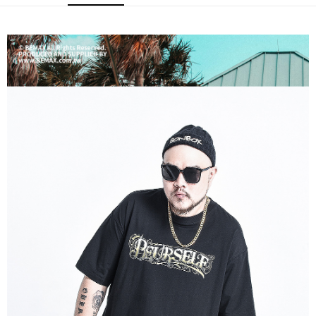
ATM／網路銀行／等多元方式進行付款，方視為交易完成。
宅配
※ 請注意：結帳手續完成當下不需立刻繳費，但若您需要取消訂單，請聯絡
每筆NT$80，滿NT$1,200(含以上)免運費
購買商品的店家。未經商家同意取消之訂單仍視為有效，需透過AFTEE先享
後付繳納相關費用。
※ 交易是否成功請以「AFTEE先享後付 」之結帳頁面顯示為準，若有關於
是否繳費成功／繳費後需取消欲退款等相關疑問，請聯繫「AFTEE先享後付
客戶支援中心」
https://netprotections.freshdesk.com/support/home
【注意事項】
１．透過由恩沛科技股份有限公司提供之「AFTEE先享後付」服務完成之交
易，需依本服務之必要範圍內提供個人資料，並將交易相關給付款項請求債
權轉讓予恩沛科技股份有限公司。
２．關於個人資料處理事宜，請瀏覽以下網址：
https://aftee.tw/terms/#terms3
３．未成年的使用者請事先徵得法定代理人或監護人之同意方可使用
「AFTEE先享後付」，若未經同意申辦者引起之損失，本公司不負相關責
任。
４．使用「AFTEE先享後付」時，將依據個別帳號之用戶狀況，依本公司即
時審查核予不同之上限額度；若仍有額度不足之情形，本公司將視審查結果
請求用戶進行身份認證。
５．嚴禁一人註冊多個帳號或使用他人資訊註冊。若發現惡意使用之情形，
恩沛科技股份有限公司將有權停止該用戶之使用額度並採取法律行動。