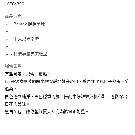
超商取貨付款
10764396
LINE Pay
商品特色
Apple Pay
- Bemax 胖胖星球
街口支付
- 中大尺碼潮牌
悠遊付
- 打造專屬完美版型
AFTEE先享後付
相關說明
銷售重點
【關於「AFTEE先享後付」】
有些可愛，只需一點點。
ATM付款
AFTEE先享後付是「在收到商品之後才付款」的支付方式。 讓您購物簡單
便利好安心！
BEMAX療癒系趴趴小熊安靜地躺在心口，讓每個平凡日子都多一分
１．簡單：不需註冊會員、不需綁卡、不需儲值。
溫柔。
運送方式
２．便利：只要手機號碼，簡訊認證，即可結帳。
白色輕盈純淨，黑色穩重內斂，搭配牛仔短褲與帆布鞋，輕鬆穿出
３．安心：先確認商品／服務後，再付款。
全家付款取貨
自在與品味。
每筆NT$150
【「AFTEE先享後付」結帳流程】
黑白全包，讓你整個夏天都充滿慵懶正能量。
１．於結帳方式選擇「AFTEE先享後付」後，將跳轉至「AFTEE先享後付」
7-11付款取貨
結帳頁面，進行簡訊認證並確認金額後，即可完成結帳。
２．訂單成立數日內，您將收到繳費通知簡訊。
每筆NT$80，滿NT$1,200(含以上)免運費
３．收到繳費通知簡訊後14天內，點擊此簡訊中的連結，可透過四大超商／