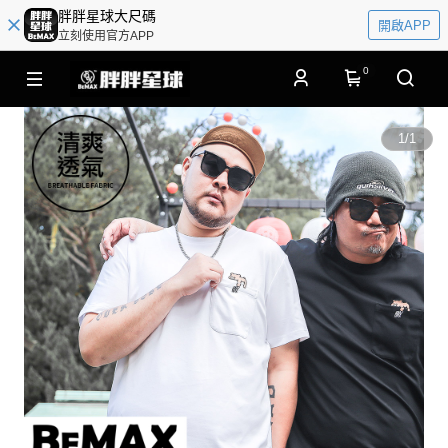
胖胖星球大尺碼
開啟APP
立刻使用官方APP
0
1
/
1