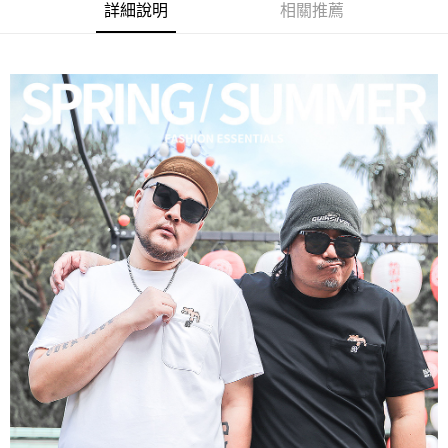
ATM／網路銀行／等多元方式進行付款，方視為交易完成。
宅配
詳細說明
相關推薦
※ 請注意：結帳手續完成當下不需立刻繳費，但若您需要取消訂單，請聯絡
每筆NT$80，滿NT$1,200(含以上)免運費
購買商品的店家。未經商家同意取消之訂單仍視為有效，需透過AFTEE先享
後付繳納相關費用。
※ 交易是否成功請以「AFTEE先享後付 」之結帳頁面顯示為準，若有關於
是否繳費成功／繳費後需取消欲退款等相關疑問，請聯繫「AFTEE先享後付
客戶支援中心」
https://netprotections.freshdesk.com/support/home
【注意事項】
１．透過由恩沛科技股份有限公司提供之「AFTEE先享後付」服務完成之交
易，需依本服務之必要範圍內提供個人資料，並將交易相關給付款項請求債
權轉讓予恩沛科技股份有限公司。
２．關於個人資料處理事宜，請瀏覽以下網址：
https://aftee.tw/terms/#terms3
３．未成年的使用者請事先徵得法定代理人或監護人之同意方可使用
「AFTEE先享後付」，若未經同意申辦者引起之損失，本公司不負相關責
任。
４．使用「AFTEE先享後付」時，將依據個別帳號之用戶狀況，依本公司即
時審查核予不同之上限額度；若仍有額度不足之情形，本公司將視審查結果
請求用戶進行身份認證。
５．嚴禁一人註冊多個帳號或使用他人資訊註冊。若發現惡意使用之情形，
恩沛科技股份有限公司將有權停止該用戶之使用額度並採取法律行動。