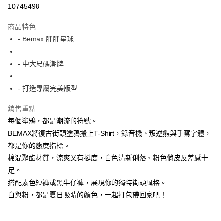
超商取貨付款
10745498
LINE Pay
商品特色
Apple Pay
- Bemax 胖胖星球
街口支付
- 中大尺碼潮牌
悠遊付
- 打造專屬完美版型
AFTEE先享後付
相關說明
銷售重點
【關於「AFTEE先享後付」】
每個塗鴉，都是潮流的符號。
ATM付款
AFTEE先享後付是「在收到商品之後才付款」的支付方式。 讓您購物簡單
便利好安心！
BEMAX將復古街頭塗鴉搬上T-Shirt，錄音機、叛逆熊與手寫字體，
１．簡單：不需註冊會員、不需綁卡、不需儲值。
都是你的態度指標。
運送方式
２．便利：只要手機號碼，簡訊認證，即可結帳。
棉混聚酯材質，涼爽又有挺度，白色清新俐落、粉色俏皮反差感十
３．安心：先確認商品／服務後，再付款。
全家付款取貨
足。
每筆NT$150
【「AFTEE先享後付」結帳流程】
搭配素色短褲或黑牛仔褲，展現你的獨特街頭風格。
１．於結帳方式選擇「AFTEE先享後付」後，將跳轉至「AFTEE先享後付」
7-11付款取貨
白與粉，都是夏日吸睛的顏色，一起打包帶回家吧！
結帳頁面，進行簡訊認證並確認金額後，即可完成結帳。
２．訂單成立數日內，您將收到繳費通知簡訊。
每筆NT$80，滿NT$1,200(含以上)免運費
３．收到繳費通知簡訊後14天內，點擊此簡訊中的連結，可透過四大超商／