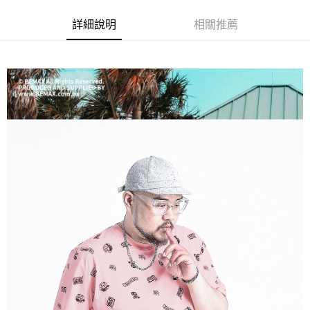
ATM／網路銀行／等多元方式進行付款，方視為交易完成。
宅配
※ 請注意：結帳手續完成當下不需立刻繳費，但若您需要取消訂單，請聯絡
詳細說明
相關推薦
每筆NT$80，滿NT$1,200(含以上)免運費
購買商品的店家。未經商家同意取消之訂單仍視為有效，需透過AFTEE先享
後付繳納相關費用。
※ 交易是否成功請以「AFTEE先享後付 」之結帳頁面顯示為準，若有關於
是否繳費成功／繳費後需取消欲退款等相關疑問，請聯繫「AFTEE先享後付
客戶支援中心」
https://netprotections.freshdesk.com/support/home
【注意事項】
１．透過由恩沛科技股份有限公司提供之「AFTEE先享後付」服務完成之交
易，需依本服務之必要範圍內提供個人資料，並將交易相關給付款項請求債
權轉讓予恩沛科技股份有限公司。
２．關於個人資料處理事宜，請瀏覽以下網址：
https://aftee.tw/terms/#terms3
３．未成年的使用者請事先徵得法定代理人或監護人之同意方可使用
「AFTEE先享後付」，若未經同意申辦者引起之損失，本公司不負相關責
任。
４．使用「AFTEE先享後付」時，將依據個別帳號之用戶狀況，依本公司即
時審查核予不同之上限額度；若仍有額度不足之情形，本公司將視審查結果
請求用戶進行身份認證。
５．嚴禁一人註冊多個帳號或使用他人資訊註冊。若發現惡意使用之情形，
恩沛科技股份有限公司將有權停止該用戶之使用額度並採取法律行動。