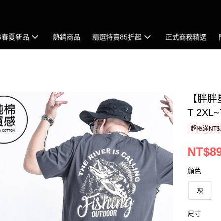
26春夏新品
熱銷商品
精選特賣85折起
正式商務精選
【胖胖
T 2XL
超取滿NT$
NT$8
顏色
灰
尺寸