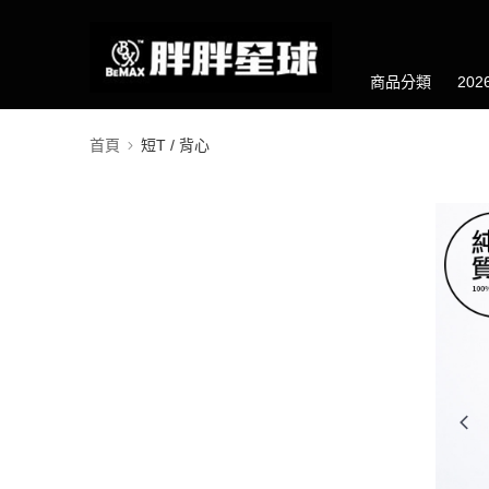
商品分類
20
首頁
短T / 背心