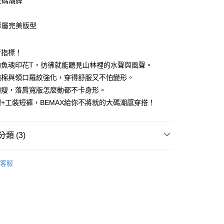
尺碼潮牌
造專屬完美版型
享後付
新指標！
釣魚魂印花T，彷彿就能聽見山林裡的水聲與風聲。
FTEE先享後付」】
純棉與領口羅紋強化，穿得舒服又不怕變形。
先享後付是「在收到商品之後才付款」的支付方式。 讓您購物簡單
心！
顯瘦，落肩寬版怎麼動都不卡身形。
：不需註冊會員、不需綁卡、不需儲值。
+工裝短褲，BEMAX給你不將就的大碼潮感穿搭！
：只要手機號碼，簡訊認證，即可結帳。
：先確認商品／服務後，再付款。
取貨
EE先享後付」結帳流程】
類 (3)
50
方式選擇「AFTEE先享後付」後，將跳轉至「AFTEE先享後
頁面，進行簡訊認證並確認金額後，即可完成結帳。
取貨
成立數日內，您將收到繳費通知簡訊。
客服
費通知簡訊後14天內，點擊此簡訊中的連結，可透過四大超商
5折起
春夏精選上衣
0，滿NT$1,200(含以上)免運費
網路銀行／等多元方式進行付款，方視為交易完成。
：結帳手續完成當下不需立刻繳費，但若您需要取消訂單，請聯
的店家。未經商家同意取消之訂單仍視為有效，需透過AFTEE
繳納相關費用。
0，滿NT$1,200(含以上)免運費
否成功請以「AFTEE先享後付 」之結帳頁面顯示為準，若有關於
功／繳費後需取消欲退款等相關疑問，請聯繫「AFTEE先享後