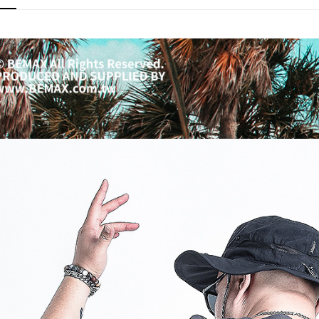
付客戶支
【注意事
１．透過由
交易，需
求債權轉
２．關於
https://aft
３．未成
「AFTE
任。
４．使用「
即時審查
結果請求
５．嚴禁
形，恩沛
動。