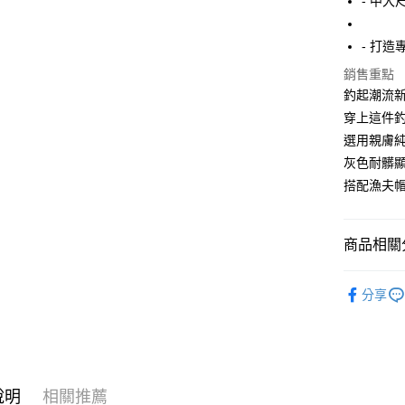
- 中大
街口支付
- 打
悠遊付
銷售重點
AFTEE先
釣起潮流
相關說明
穿上這件
【關於「A
ATM付款
選用親膚
AFTEE
便利好安
灰色耐髒
１．簡單
搭配漁夫帽
２．便利
運送方式
３．安心
全家付款
【「AFT
商品相關分
每筆NT$1
１．於結帳
付」結帳
短T / 背心
7-11付款
２．訂單
分享
３．收到繳
精選特賣8
每筆NT$8
／ATM／
※ 請注意
所有商品
宅配
絡購買商品
先享後付
每筆NT$8
※ 交易是
說明
相關推薦
是否繳費成