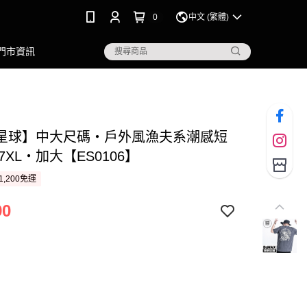
0
中文 (繁體)
門市資訊
星球】中大尺碼‧戶外風漁夫系潮感短
~7XL‧加大【ES0106】
1,200免運
90