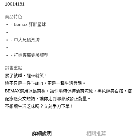
超商取貨付款
10614181
LINE Pay
商品特色
Apple Pay
- Bemax 胖胖星球
街口支付
- 中大尺碼潮牌
悠遊付
- 打造專屬完美版型
AFTEE先享後付
相關說明
銷售重點
【關於「AFTEE先享後付」】
累了就睡，醒來就笑！
ATM付款
AFTEE先享後付是「在收到商品之後才付款」的支付方式。 讓您購物簡單
便利好安心！
這不只是一件T-shirt，更是一種生活哲學。
１．簡單：不需註冊會員、不需綁卡、不需儲值。
BEMAX選用冰島爽棉，讓你隨時保持清爽涼感，黑色經典百搭，搭
運送方式
２．便利：只要手機號碼，簡訊認證，即可結帳。
配療癒英文短語，讓你走到哪都散發正能量。
３．安心：先確認商品／服務後，再付款。
全家付款取貨
不想讓生活乏味嗎？立刻手刀下單！
每筆NT$150
【「AFTEE先享後付」結帳流程】
１．於結帳方式選擇「AFTEE先享後付」後，將跳轉至「AFTEE先享後付」
7-11付款取貨
結帳頁面，進行簡訊認證並確認金額後，即可完成結帳。
２．訂單成立數日內，您將收到繳費通知簡訊。
每筆NT$80，滿NT$1,200(含以上)免運費
３．收到繳費通知簡訊後14天內，點擊此簡訊中的連結，可透過四大超商／
詳細說明
相關推薦