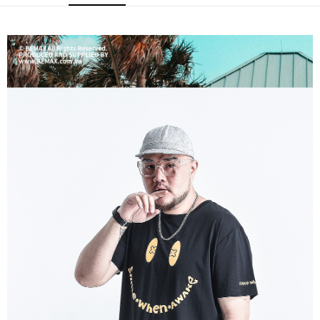
ATM／網路銀行／等多元方式進行付款，方視為交易完成。
宅配
※ 請注意：結帳手續完成當下不需立刻繳費，但若您需要取消訂單，請聯絡
每筆NT$80，滿NT$1,200(含以上)免運費
購買商品的店家。未經商家同意取消之訂單仍視為有效，需透過AFTEE先享
後付繳納相關費用。
※ 交易是否成功請以「AFTEE先享後付 」之結帳頁面顯示為準，若有關於
是否繳費成功／繳費後需取消欲退款等相關疑問，請聯繫「AFTEE先享後付
客戶支援中心」
https://netprotections.freshdesk.com/support/home
【注意事項】
１．透過由恩沛科技股份有限公司提供之「AFTEE先享後付」服務完成之交
易，需依本服務之必要範圍內提供個人資料，並將交易相關給付款項請求債
權轉讓予恩沛科技股份有限公司。
２．關於個人資料處理事宜，請瀏覽以下網址：
https://aftee.tw/terms/#terms3
３．未成年的使用者請事先徵得法定代理人或監護人之同意方可使用
「AFTEE先享後付」，若未經同意申辦者引起之損失，本公司不負相關責
任。
４．使用「AFTEE先享後付」時，將依據個別帳號之用戶狀況，依本公司即
時審查核予不同之上限額度；若仍有額度不足之情形，本公司將視審查結果
請求用戶進行身份認證。
５．嚴禁一人註冊多個帳號或使用他人資訊註冊。若發現惡意使用之情形，
恩沛科技股份有限公司將有權停止該用戶之使用額度並採取法律行動。