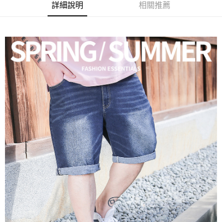
ATM／網路銀行／等多元方式進行付款，方視為交易完成。
宅配
詳細說明
相關推薦
※ 請注意：結帳手續完成當下不需立刻繳費，但若您需要取消訂單，請聯絡
每筆NT$80，滿NT$1,200(含以上)免運費
購買商品的店家。未經商家同意取消之訂單仍視為有效，需透過AFTEE先享
後付繳納相關費用。
※ 交易是否成功請以「AFTEE先享後付 」之結帳頁面顯示為準，若有關於
是否繳費成功／繳費後需取消欲退款等相關疑問，請聯繫「AFTEE先享後付
客戶支援中心」
https://netprotections.freshdesk.com/support/home
【注意事項】
１．透過由恩沛科技股份有限公司提供之「AFTEE先享後付」服務完成之交
易，需依本服務之必要範圍內提供個人資料，並將交易相關給付款項請求債
權轉讓予恩沛科技股份有限公司。
２．關於個人資料處理事宜，請瀏覽以下網址：
https://aftee.tw/terms/#terms3
３．未成年的使用者請事先徵得法定代理人或監護人之同意方可使用
「AFTEE先享後付」，若未經同意申辦者引起之損失，本公司不負相關責
任。
４．使用「AFTEE先享後付」時，將依據個別帳號之用戶狀況，依本公司即
時審查核予不同之上限額度；若仍有額度不足之情形，本公司將視審查結果
請求用戶進行身份認證。
５．嚴禁一人註冊多個帳號或使用他人資訊註冊。若發現惡意使用之情形，
恩沛科技股份有限公司將有權停止該用戶之使用額度並採取法律行動。