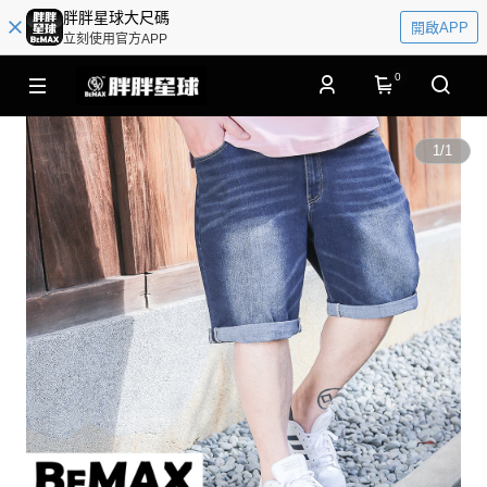
胖胖星球大尺碼
開啟APP
立刻使用官方APP
0
1
/
1