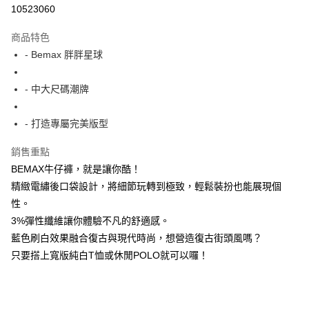
超商取貨付款
10523060
LINE Pay
商品特色
Apple Pay
- Bemax 胖胖星球
街口支付
- 中大尺碼潮牌
悠遊付
- 打造專屬完美版型
AFTEE先享後付
相關說明
銷售重點
【關於「AFTEE先享後付」】
BEMAX牛仔褲，就是讓你酷！
ATM付款
AFTEE先享後付是「在收到商品之後才付款」的支付方式。 讓您購物簡單
便利好安心！
精緻電繡後口袋設計，將細節玩轉到極致，輕鬆裝扮也能展現個
１．簡單：不需註冊會員、不需綁卡、不需儲值。
性。
運送方式
２．便利：只要手機號碼，簡訊認證，即可結帳。
3%彈性纖維讓你體驗不凡的舒適感。
３．安心：先確認商品／服務後，再付款。
全家付款取貨
藍色刷白效果融合復古與現代時尚，想營造復古街頭風嗎？
每筆NT$150
【「AFTEE先享後付」結帳流程】
只要搭上寬版純白T恤或休閒POLO就可以囉！
１．於結帳方式選擇「AFTEE先享後付」後，將跳轉至「AFTEE先享後付」
7-11付款取貨
結帳頁面，進行簡訊認證並確認金額後，即可完成結帳。
２．訂單成立數日內，您將收到繳費通知簡訊。
每筆NT$80，滿NT$1,200(含以上)免運費
３．收到繳費通知簡訊後14天內，點擊此簡訊中的連結，可透過四大超商／